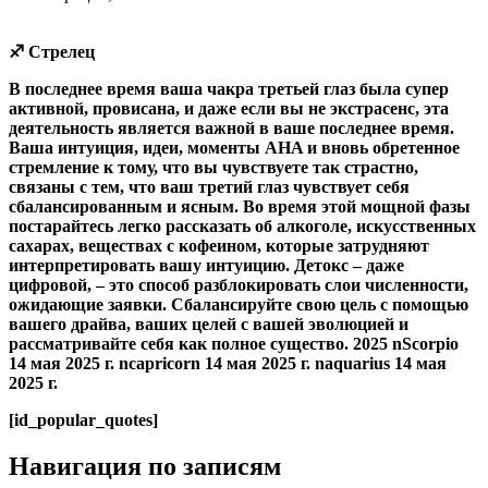
♐ Стрелец
В последнее время ваша чакра третьей глаз была супер
активной, провисана, и даже если вы не экстрасенс, эта
деятельность является важной в ваше последнее время.
Ваша интуиция, идеи, моменты AHA и вновь обретенное
стремление к тому, что вы чувствуете так страстно,
связаны с тем, что ваш третий глаз чувствует себя
сбалансированным и ясным. Во время этой мощной фазы
постарайтесь легко рассказать об алкоголе, искусственных
сахарах, веществах с кофеином, которые затрудняют
интерпретировать вашу интуицию. Детокс – даже
цифровой, – это способ разблокировать слои численности,
ожидающие заявки. Сбалансируйте свою цель с помощью
вашего драйва, ваших целей с вашей эволюцией и
рассматривайте себя как полное существо. 2025 nScorpio
14 мая 2025 г. ncapricorn 14 мая 2025 г. naquarius 14 мая
2025 г.
[id_popular_quotes]
Навигация по записям