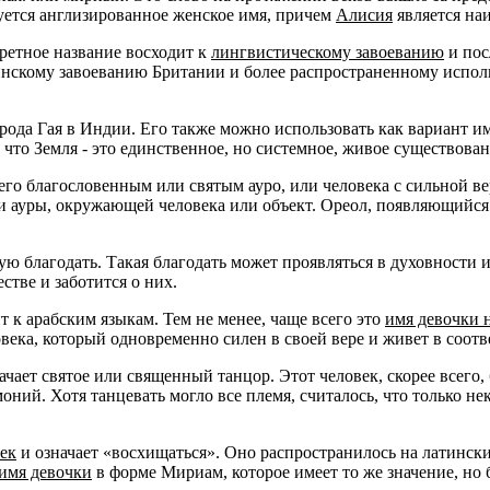
зуется англизированное женское имя, причем
Алисия
является на
ретное название восходит к
лингвистическому завоеванию
и пос
ннскому завоеванию Британии и более распространенному испо
рода Гая в Индии. Его также можно использовать как вариант име
что Земля - это единственное, но системное, живое существован
его благословенным или святым ауро, или человека с сильной в
ли ауры, окружающей человека или объект. Ореол, появляющийся
ую благодать. Такая благодать может проявляться в духовности и
стве и заботится о них.
 к арабским языкам. Тем не менее, чаще всего это
имя девочки 
овека, который одновременно силен в своей вере и живет в соо
ачает святое или священный танцор. Этот человек, скорее всего
й. Хотя танцевать могло все племя, считалось, что только не
ек
и означает «восхищаться». Оно распространилось на латински
имя девочки
в форме Мириам, которое имеет то же значение, но