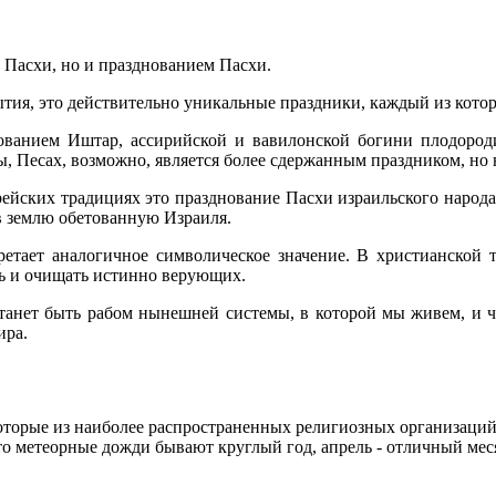
 Пасхи, но и празднованием Пасхи.
ытия, это действительно уникальные праздники, каждый из кото
ванием Иштар, ассирийской и вавилонской богини плодородия
, Песах, возможно, является более сдержанным праздником, но 
ейских традициях это празднование Пасхи израильского народа 
 в землю обетованную Израиля.
ретает аналогичное символическое значение. В христианской 
чь и очищать истинно верующих.
анет быть рабом нынешней системы, в которой мы живем, и чере
ира.
торые из наиболее распространенных религиозных организаций 
что метеорные дожди бывают круглый год, апрель - отличный ме