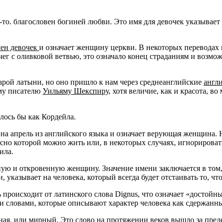
о-то. благословен богиней любви. Это имя для девочек указывает 
мен девочек
и означает женщину церкви. В некоторых переводах 
чег с оливковой ветвью, это означало конец страданиям и возмож
арой латыни, но оно пришло к нам через среднеанглийские
англ
ому писателю
Уильяму Шекспиру
, хотя величие, как и красота, в
лось бы как Кордейла.
 на апрель из английского языка и означает верующая женщина. 
асно которой можно жить или, в некоторых случаях, игнорироват
ила.
ную и откровенную женщину. Значение имени заключается в том, 
 указывает на человека, который всегда будет отстаивать то, чт
ь происходит от латинского слова Dignus, что означает «достой
 словами, которые описывают характер человека как сдержанн
ная. или мирный. Это слово на протяжении веков вышло за пред