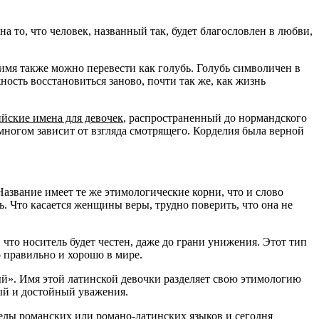
на то, что человек, названный так, будет благословлен в любви,
имя также можно перевести как голубь. Голубь символичен в
ность восстановиться заново, почти так же, как жизнь
ийские имена для девочек
, распространенный до нормандского
о многом зависит от взгляда смотрящего. Корделия была верной
Название имеет те же этимологические корни, что и слово
ь. Что касается женщины веры, трудно поверить, что она не
что носитель будет честен, даже до грани унижения. Этот тип
о правильно и хорошо в мире.
ный». Имя этой латинской девочки разделяет свою этимологию
ый и достойный уважения.
елы романских или романо-латинских языков и сегодня