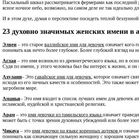
Пасхальный шквал рассматривается фермерами как последний ре
ясное ночное небо, возможно, на самом деле не так идеально д
И в этом духе, думая о перспективе посидеть теплой безлунной
23 духовно значимых женских имени в 
Элвен
– это старое
валлийское имя для девочек
означает кого-
понимать как нечто более глубокое. Более глубокий взгляд на
Аглая
– это имя возникло из древнегреческого языка, но в осн
Судя по имени, у этого человека был бы интерес к жизни, и он 
Ахулани
– Это
гавайское имя для девочек
, которое означает с
исходя из его личных качеств и особенностей. Это также может
загробном мире.
Аманья
– Это имя входит в список лучших имен для девочек ап
исламской, иудейской и христианской религиях.
Арам
– это
имя девочки из тамильского языка
означает правед
может быть с точки зрения духовных убеждений или более эзо
Чикауа
– это
имя девочки на языке коренных ацтеков
и означа
понимать как означающее сильную женщину с хорошим характеро