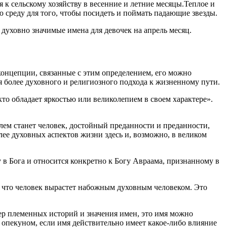
к сельскому хозяйству в весенние и летние месяцы.Теплое и
ую среду для того, чтобы посидеть и поймать падающие звезды.
 духовно значимые имена для девочек на апрель месяц.
концепции, связанные с этим определением, его можно
я более духовного и религиозного подхода к жизненному пути.
 кто обладает яркостью или великолепием в своем характере».
лем станет человек, достойный преданности и преданности,
олее духовных аспектов жизни здесь и, возможно, в великом
у в Бога и относится конкретно к Богу Авраама, признанному в
, что человек вырастет набожным духовным человеком. Это
ер племенных историй и значения имен, это имя можно
 опекуном, если имя действительно имеет какое-либо влияние