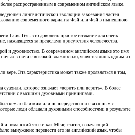
иболее распространенным в современном английском языке.
ледующей лингвистической эволюции завоевания частей
льзованию современного варианта
Фэй
или Фэй в нынешнюю
ни Гайя. Гея - это довольно простое название для очень
ие, находящееся за пределами присутствия человечества.
ерой и духовностью. В современном английском языке это имя
 ночью в ночи с высокой влажностью, является лишь одним из
ли вере. Эта характеристика может также проявляться в том,
на суахили
, которое означает «верить или верить». В более
тветствии с высшими духовными принципами.
, был кем-то близким или непосредственно связанным с
которые люди обладали духовными способностями в результате
й и романский языки как Mirar, глагол, означающий
 было вынуждено перевести его на английский язык, чтобы