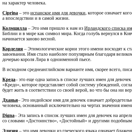
на характер человека.
Ciprina
– это
испанское имя для девочки
, которое означает ког
а впоследствии и в самой жизни.
Колмцилла
– Это имя пришло к нам из
Ирландского списка и
Библии и в мире как символ мира. Когда голубь вернулся в Ков
начинается заново весной.
Корделия
– Этимологические корни этого имени восходят к ст
завоевания. Имя стало наиболее популярным благодаря велик
дочерью короля Лира в одноименной пьесе.
В исходном среднеанглийском варианте имя, скорее всего, писа
Креда
– это еще одна запись в списке лучших имен для девочек
«Кредо», которое представляет собой систему убеждений, согл
будет жить в соответствии со своей верой, во что бы она ни вер
Дханья
– Это индийское имя для девочек означает добродетель
человека, основанный исключительно на чертах значения имени,
Digna
– Эта запись в список лучших имен для девочек на апрел
со словами «Достоинство», «Достойный» и другими подобными
Элизия
– это
имя девочки из греческого языка
означает блажен