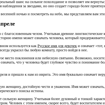
альный шанс на сильное похолодание и позволяет им вернуться 
ля наблюдения за звездами, но оно создает гораздо более приятн
 весенней ночью и посмотреть на небо, мы представляем вам эти
апреле
то с благословенным челом. Учитывая древние лингвистические 
 историю имени может означать человека, который придерживаетс
овном используется как
Русское имя для девочек
и означает «тот,
всегда украсил бы любую комнату, просто войдя в нее.
вятое место поклонения или небесную святыню. Возможно, носите
 означать, что у человека будет глубокое чувство и понимание б
реля и пришло к нам из иврита. Это имя буквально означает вер
ную женщину, достойную чести и уважения. Имя может означать
терического поиска истины.
ет сильную женщину. Учитывая более духовный и тонкий характ
м. Человек с этим именем, скорее всего, будет воспитателем и