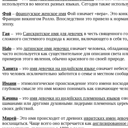
используется во многих разных языках. Сегодня также исполь
Фой
–
французское женское имя
Фой означает «вера». Это конк
Франции викингом Ролло. Впоследствии это привело к норма
эпоху.
Гая
– это
Санскритское имя для девочек
в честь священного го
сложного системного подхода к жизни, включающего в себя то, 
Halo
– это
латинское имя девочки
означает человека, обладающ
часто используется как существительное для описания света и
примеров этого явления, обычно красивого по своей природе.
Ханита
– это
имя девочки на индийском языке
означает небесн
что человек исключительно заботится о семье и местном сообще
Имани
– этимологическое происхождение этого имени восходит
глубоком смысле это имя можно понимать как означающее чел
Качина
– это
имя девочки из индейских племенных языков
озн
шаманами или другими духовными лидерами племенных церемони
своих действий.
Мирей
– Это имя происходит от древних
ивритских имен девоч
восхищаться. Чаще всего оно встречается как
англизированное 