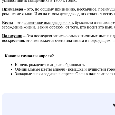
умилостивить священника в 1800-х годах.
Примавера
– это, по общему признанию, необычное, преиму
романские языки. Имя на самом деле для одних означает весну и
Весна
– это
славянское имя для девочки
, буквально означающее 
зарождение жизни. Таким образом, от того, кто носит это имя
Йолихуани
– Эта последняя запись о самых значимых именах д
воскресения, это имя кажется очень значимым и подходящим, ч
Каковы символы апреля?
Камень рождения в апреле - бриллиант.
Официальные цветы апреля - ромашка и душистый горо
Западные знаки зодиака в апреле: Овен в начале апреля 