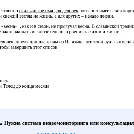
щественно
итальянское имя для девочек
, хотя оно имеет свои кор
 свежий взгляд на жизнь, а для других – начало жизни.
«весна». , как и в сезон, не прыгучая весна. В славянской трад
, можно ожидать исключительного рвения к жизни и жизни.
евочек апреля пришла к нам из На языке ацтеков-науатль имена
тобы завершить этот список.
шек.
и Телец до конца месяца
📞 Нужна система видеомониторинга или консультация