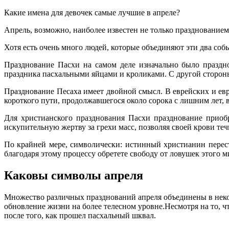
Какие имена для девочек самые лучшие в апреле?
Апрель, возможно, наиболее известен не только празднованием
Хотя есть очень много людей, которые объединяют эти два соб
Празднование Пасхи на самом деле изначально было праздно
праздника пасхальными яйцами и кроликами. С другой стороны
Празднование Песаха имеет двойной смысл. В еврейских и евр
короткого пути, продолжавшегося около сорока с лишним лет,
Для христианского празднования Пасхи празднование приоб
искупительную жертву за грехи масс, позволяя своей крови те
По крайней мере, символически: истинный христианин перест
благодаря этому процессу обретете свободу от ловушек этого м
Каковы символы апреля
Множество различных празднований апреля объединены в неко
обновление жизни на более телесном уровне.Несмотря на то, 
после того, как прошел пасхальный шквал.