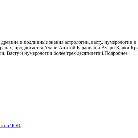
я древние и подлинные знания астрологии, васту, нумерологии
транах, продвигается Ачари Анитой Баранвал и Ачари Калки Кр
ии, Васту и нумерологии более трех десятилетий.Подробнее
ты на ЧОП