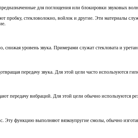
предназначенные для поглощения или блокировки звуковых волн
т пробку, стекловолокно, войлок и другие. Эти материалы служ
ие.
о, снижая уровень звука. Примерами служат стекловата и урета
твращая передачу звука. Для этой цели часто используются гип
т передачу вибраций. Для этой цели обычно используются рез
с. Эту функцию выполняют вязкоупругие смолы, обычно изготав