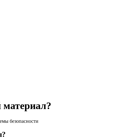
й материал?
л?