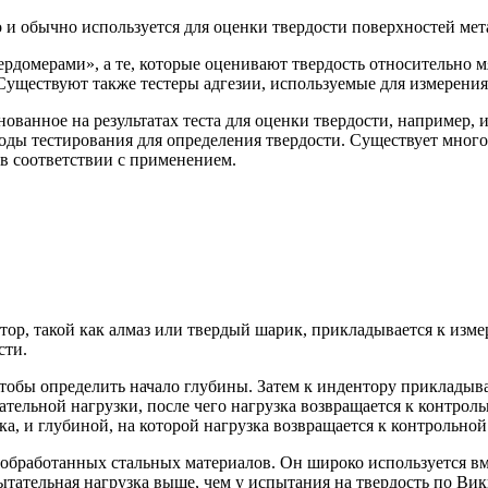
о и обычно используется для оценки твердости поверхностей мет
ердомерами», а те, которые оценивают твердость относительно мя
. Существуют также тестеры адгезии, используемые для измерени
нованное на результатах теста для оценки твердости, например, 
оды тестирования для определения твердости. Существует много
 в соответствии с применением.
тор, такой как алмаз или твердый шарик, прикладывается к изме
сти.
чтобы определить начало глубины. Затем к индентору прикладыва
ательной нагрузки, после чего нагрузка возвращается к контрол
а, и глубиной, на которой нагрузка возвращается к контрольной
ообработанных стальных материалов. Он широко используется вме
ытательная нагрузка выше, чем у испытания на твердость по Вик