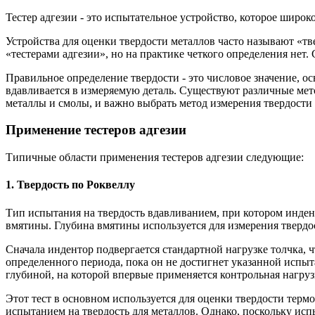
Тестер адгезии - это испытательное устройство, которое широк
Устройства для оценки твердости металлов часто называют «тв
«тестерами адгезии», но на практике четкого определения нет
Правильное определение твердости - это числовое значение, ос
вдавливается в измеряемую деталь. Существуют различные мет
металлы и смолы, и важно выбрать метод измерения твердости
Применение тестеров адгезии
Типичные области применения тестеров адгезии следующие:
1. Твердость по Роквеллу
Тип испытания на твердость вдавливанием, при котором инден
вмятины. Глубина вмятины используется для измерения твердо
Сначала индентор подвергается стандартной нагрузке толчка, 
определенного периода, пока он не достигнет указанной испыт
глубиной, на которой впервые применяется контрольная нагрузк
Этот тест в основном используется для оценки твердости терм
испытанием на твердость для металлов. Однако, поскольку исп