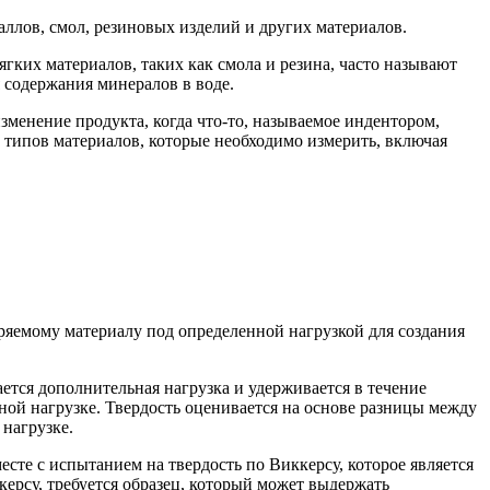
аллов, смол, резиновых изделий и других материалов.
гких материалов, таких как смола и резина, часто называют
я содержания минералов в воде.
изменение продукта, когда что-то, называемое индентором,
 типов материалов, которые необходимо измерить, включая
ряемому материалу под определенной нагрузкой для создания
ется дополнительная нагрузка и удерживается в течение
ьной нагрузке. Твердость оценивается на основе разницы между
 нагрузке.
сте с испытанием на твердость по Виккерсу, которое является
керсу, требуется образец, который может выдержать