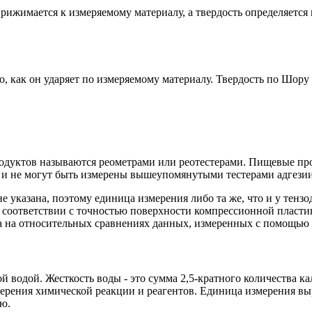
ижимается к измеряемому материалу, а твердость определяется 
о, как он ударяет по измеряемому материалу. Твердость по Шору
дуктов называются реометрами или реотестерами. Пищевые про
е, и не могут быть измерены вышеупомянутыми тестерами адгезии
е указана, поэтому единица измерения либо та же, что и у тенз
 соответствии с точностью поверхности компрессионной пластины
на на относительных сравнениях данных, измеренных с помощью 
й водой. Жесткость воды - это сумма 2,5-кратного количества ка
мерения химической реакции и реагентов. Единица измерения вы
ую.