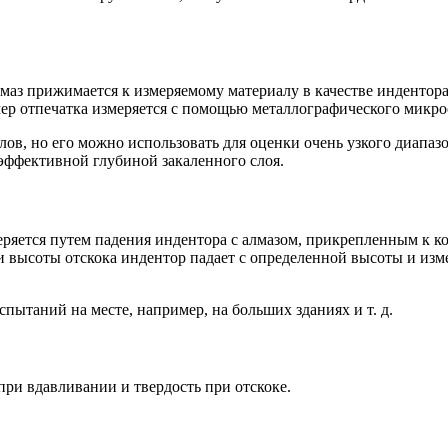
аз прижимается к измеряемому материалу в качестве индентора, 
ер отпечатка измеряется с помощью металлографического микро
лов, но его можно использовать для оценки очень узкого диапаз
 эффективной глубиной закаленного слоя.
змеряется путем падения индентора с алмазом, прикрепленным к 
 высоты отскока индентор падает с определенной высоты и измер
пытаний на месте, например, на больших зданиях и т. д.
при вдавливании и твердость при отскоке.