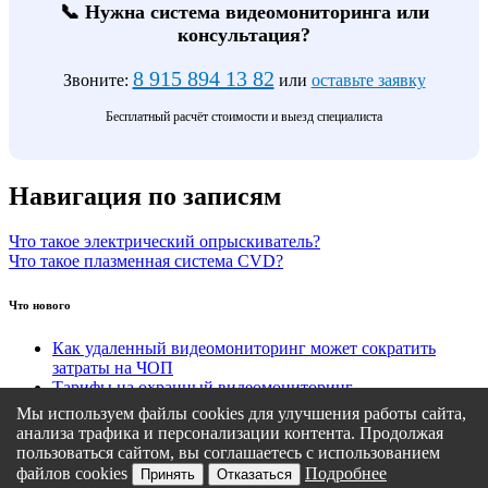
📞 Нужна система видеомониторинга или
консультация?
8 915 894 13 82
Звоните:
или
оставьте заявку
Бесплатный расчёт стоимости и выезд специалиста
Навигация по записям
Что такое электрический опрыскиватель?
Что такое плазменная система CVD?
Что нового
Как удаленный видеомониторинг может сократить
затраты на ЧОП
Тарифы на охранный видеомониторинг
Этапы подключения удаленного видеомониторинга
Мы используем файлы cookies для улучшения работы сайта,
Кому подходит удаленный видеомониторинг?
анализа трафика и персонализации контента. Продолжая
Какие задачи решает удаленный видеомониторинг
пользоваться сайтом, вы соглашаетесь с использованием
файлов cookies
Подробнее
Принять
Отказаться
Политика конфиденциальности