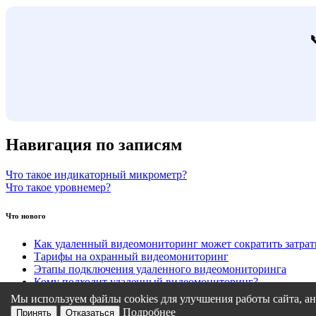
Навигация по записям
Что такое индикаторный микрометр?
Что такое уровнемер?
Что нового
Как удаленный видеомониторинг может сократить затра
Тарифы на охранный видеомониторинг
Этапы подключения удаленного видеомониторинга
Кому подходит удаленный видеомониторинг?
Какие задачи решает удаленный видеомониторинг
Мы используем файлы cookies для улучшения работы сайта, ан
Подробнее
Принять
Отказаться