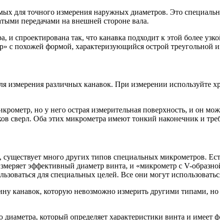
мых для точного измерения наружных диаметров. Это специаль
тыми передачами на внешней стороне вала.
, и спроектирована так, что канавка подходит к этой более уз
тр» с похожей формой, характеризующийся острой треугольной 
ля измерения различных канавок. При измерении используйте хр
ометр, но у него острая измерительная поверхность, и он мож
ов сверл. Оба этих микрометра имеют тонкий наконечник и тре
существует много других типов специальных микрометров. Есть
измеряет эффективный диаметр винта, и «микрометр с V-образно
льзоваться для специальных целей. Все они могут использовать
ну канавок, которую невозможно измерить другими типами, но 
о диаметра, который определяет характеристики винта и имеет 