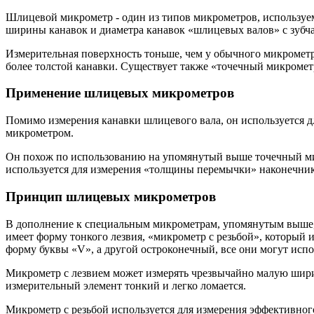
Шлицевой микрометр - один из типов микрометров, используе
ширины канавок и диаметра канавок «шлицевых валов» с зубча
Измерительная поверхность тоньше, чем у обычного микрометра
более толстой канавки. Существует также «точечный микроме
Применение шлицевых микрометров
Помимо измерения канавки шлицевого вала, он используется д
микрометром.
Он похож по использованию на упомянутый выше точечный микр
используется для измерения «толщины перемычки» наконечник
Принцип шлицевых микрометров
В дополнение к специальным микрометрам, упомянутым выше, 
имеет форму тонкого лезвия, «микрометр с резьбой», который 
форму буквы «V», а другой остроконечный, все они могут испо
Микрометр с лезвием может измерять чрезвычайно малую шири
измерительный элемент тонкий и легко ломается.
Микрометр с резьбой используется для измерения эффективног