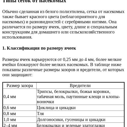
Типы сеток от насекомых
Обычно сделанная из белого полиэтилена, сетка от насекомых
также бывает красного цвета (неблагоприятного для
насекомых) и разновидностей с серебряными нитями. Она
различается по размеру ячеек, цвету, длине и специальным
конструкциям для домашнего или сельскохозяйственного
использования.
1. Классификация по размеру ячеек
Размеры ячеек варьируются от 0,25 мм до 4 мм, более мелкие
ячейки блокируют более мелких насекомых. В таблице ниже
показаны различные размеры зазоров и вредители, от которых
они защищают:
Размер зазора
Вредители
Трипсы, белокрылки, божьи коровки,
0,4 мм
табачная моль, паутинные клещи и клопы-
вонючки
0,6 мм
Циклица и цикадки
0,8 мм
Тля
1,0 мм
Долгоносики, гусеницы и цикадки
2–4 мм
Белокрылки и зеленые златоглазки