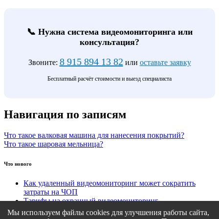
📞 Нужна система видеомониторинга или
консультация?
8 915 894 13 82
Звоните:
или
оставьте заявку
Бесплатный расчёт стоимости и выезд специалиста
Навигация по записям
Что такое валковая машина для нанесения покрытий?
Что такое шаровая мельница?
Что нового
Как удаленный видеомониторинг может сократить
затраты на ЧОП
Тарифы на охранный видеомониторинг
Этапы подключения удаленного видеомониторинга
Мы используем файлы cookies для улучшения работы сайта,
Кому подходит удаленный видеомониторинг?