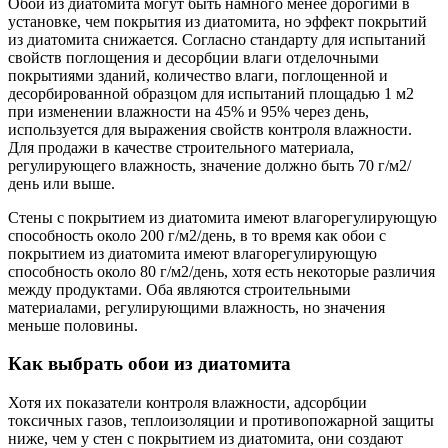
Обои из диатомита могут быть намного менее дорогими в
установке, чем покрытия из диатомита, но эффект покрытий
из диатомита снижается. Согласно стандарту для испытаний
свойств поглощения и десорбции влаги отделочными
покрытиями зданий, количество влаги, поглощенной и
десорбированной образцом для испытаний площадью 1 м2
при изменении влажности на 45% и 95% через день,
используется для выражения свойств контроля влажности.
Для продажи в качестве строительного материала,
регулирующего влажность, значение должно быть 70 г/м2/
день или выше.
Стены с покрытием из диатомита имеют влагорегулирующую
способность около 200 г/м2/день, в то время как обои с
покрытием из диатомита имеют влагорегулирующую
способность около 80 г/м2/день, хотя есть некоторые различия
между продуктами. Оба являются строительными
материалами, регулирующими влажность, но значения
меньше половины.
Как выбрать обои из диатомита
Хотя их показатели контроля влажности, адсорбции
токсичных газов, теплоизоляции и противопожарной защиты
ниже, чем у стен с покрытием из диатомита, они создают