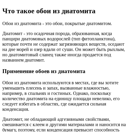
Что такое обои из диатомита
Обои из диатомита - это обои, покрытые диатомитом.
Диатомит - это осадочная порода, образованная, когда
панцири диатомовых водорослей (тип фитопланктона),
которые почти не содержат загрязняющих веществ, оседают
на дне морей и озер вдали от суши. Он может быть рыхлым,
но диатомитовый сланец также иногда продается под
названием диатомит.
Применение обоев из диатомита
Обои из диатомита используются в местах, где вы хотите
уменьшить плесень и запах, вызванные влажностью,
например, в спальнях и гостиных. Однако, поскольку
количество диатомита на единицу площади невелико, его
следует избегать в областях, где ожидается сильная
конденсация.
Диатомит, не обладающий адгезивными свойствами,
смешивается с клеем и другими материалами и наносится на
бумагу, поэтому, если конденсация превысит способность