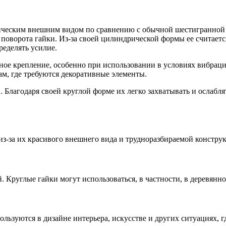
ическим внешним видом по сравнению с обычной шестигранной га
м поворота гайки. Из-за своей цилиндрической формы ее считает
ределять усилие.
ьное крепление, особенно при использовании в условиях вибра
ам, где требуются декоративные элементы.
. Благодаря своей круглой форме их легко захватывать и ослаб
из-за их красивого внешнего вида и трудноразбираемой констру
. Круглые гайки могут использоваться, в частности, в деревянн
ользуются в дизайне интерьера, искусстве и других ситуациях, 