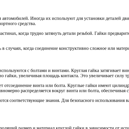
 автомобилей. Иногда их используют для установки деталей дви
ортного средства.
астинах, когда трудно затянуть детали резьбой. Гайки предвари
 в случаях, когда соединение конструктивно сложное или матер
спользуются с болтами и винтами. Круглая гайка затягивает вин
о гайки, увеличивая площадь контакта. Это увеличивает силу тр
ет отсоединение винта или болта. Круглые гайки имеют цилин
авномерно распределяется вокруг винта или болта, обеспечивая 
уются соответствующие знания. Для безопасного использования
ходящий размер и материал круглой гайки в зависимости от ис