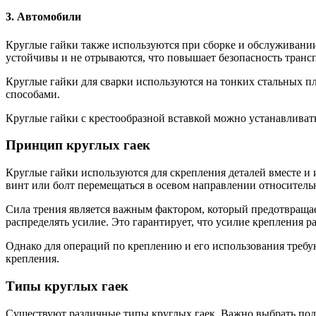
3. Автомобили
Круглые гайки также используются при сборке и обслуживании
устойчивы и не отрываются, что повышает безопасность трансп
Круглые гайки для сварки используются на тонких стальных пл
способами.
Круглые гайки с крестообразной вставкой можно устанавливать
Принцип круглых гаек
Круглые гайки используются для скрепления деталей вместе и и
винт или болт перемещаться в осевом направлении относительн
Сила трения является важным фактором, который предотвраща
распределять усилие. Это гарантирует, что усилие крепления р
Однако для операций по креплению и его использования треб
крепления.
Типы круглых гаек
Существуют различные типы круглых гаек. Важно выбрать под