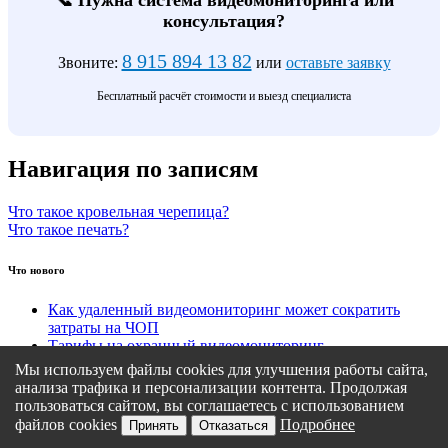
консультация?
8 915 894 13 82
Звоните:
или
оставьте заявку
Бесплатный расчёт стоимости и выезд специалиста
Навигация по записям
Что такое кровельная черепица?
Что такое печать?
Что нового
Как удаленный видеомониторинг может сократить
затраты на ЧОП
Тарифы на охранный видеомониторинг
Этапы подключения удаленного видеомониторинга
Мы используем файлы cookies для улучшения работы сайта,
Кому подходит удаленный видеомониторинг?
анализа трафика и персонализации контента. Продолжая
Какие задачи решает удаленный видеомониторинг
пользоваться сайтом, вы соглашаетесь с использованием
файлов cookies
Подробнее
Принять
Отказаться
Политика конфиденциальности