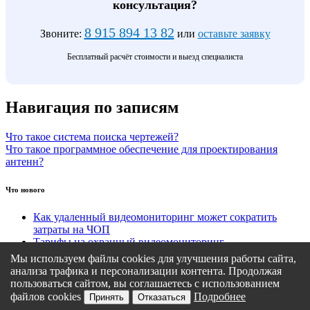
консультация?
8 915 894 13 82
Звоните:
или
оставьте заявку
Бесплатный расчёт стоимости и выезд специалиста
Навигация по записям
Что такое система поиска чертежей?
Что такое программное обеспечение для проектирования
антенн?
Что нового
Как удаленный видеомониторинг может сократить
затраты на ЧОП
Тарифы на охранный видеомониторинг
Этапы подключения удаленного видеомониторинга
Мы используем файлы cookies для улучшения работы сайта,
Кому подходит удаленный видеомониторинг?
анализа трафика и персонализации контента. Продолжая
Какие задачи решает удаленный видеомониторинг
пользоваться сайтом, вы соглашаетесь с использованием
файлов cookies
Подробнее
Принять
Отказаться
Политика конфиденциальности