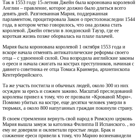
Так в 1553 году 15-летняя Джейн была коронована королевой
Англии – правление, которое должно было длиться всего
девять дней. Разгневанная Мария, поддержанная
парламентом, процитировала Закон о престолонаследии 1544
года, в котором четко говорилось, что она должна стать
королевой. Джейн отвезли в лондонский Тауэр, где ее
короткая жизнь позже оборвалась на плахе палачей.
Мария была коронована королевой 1 октября 1553 года и
вскоре начала отменять антикатолические реформы своего
отца – с удвоенной силой. Она возродила английские законы
о ереси и начала сжигать на кострах преступников, начиная с
давнего советника ее отца Томаса Кранмера, архиепископа
Кентерберийского.
Та же участь постигла и обычных людей, около 300 из них
осужден за ересь и сожжен заживо. Масштаб преследований
королевы привел к тому, что ее прозвали «Кровавой Мэри».
Помимо убитых на костре, еще десятки человек умерли в
тюрьмах, а около 800 напуганных граждан покинули страну.
В своем стремлении вернуть свой народ в Римскую церковь
Мария вышла замуж за католика Филиппа II Испанского. , но
ему не доверяли и оклеветали простые люди. Брак и
сожжение ереси привели к тому, что Марию возненавидели