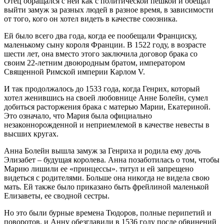
Отец обращался с ней как с политической пешкой и обещал
выйти замуж за разных людей в разное время, в зависимости
от того, кого он хотел видеть в качестве союзника.
Ей было всего два года, когда ее пообещали Франциску,
маленькому сыну короля Франции. В 1522 году, в возрасте
шести лет, она вместо этого заключила договор брака со
своим 22-летним двоюродным братом, императором
Священной Римской империи Карлом V.
И так продолжалось до 1533 года, когда Генрих, который
хотел женившись на своей любовнице Анне Болейн, сумел
добиться расторжения брака с матерью Марии, Екатериной.
Это означало, что Мария была официально
незаконнорожденной и неприемлемой в качестве невесты в
высших кругах.
Анна Болейн вышла замуж за Генриха и родила ему дочь
Элизабет – будущая королева. Анна позаботилась о том, чтобы
Марию лишили ее «принцессы». титул и ей запрещено
видеться с родителями. Больше она никогда не видела свою
мать. Ей также было приказано быть фрейлиной маленькой
Елизаветы, ее сводной сестры.
Но это были бурные времена Тюдоров, полные перипетий и
поворотов, и Анну обезглавили в 1536 году после обвинений