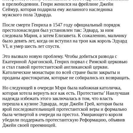
в прелюбодеянии. Генри женился на фрейлине Джейн
Сеймур, которая подарила ему желанного наследника
мужского пола Эдварда.
После смерти Генриха в 1547 году официальный порядок
престолонаследия был установлен так: Эдвард, за ним
следовала Мария, а затем Елизавета. К сожалению, мальчику
было девять лет, когда он вступил на трон как король Эдуард
VI, и умер шесть лет спустя.
Это вызвало новую проблему. Чтобы добиться развода с
Екатериной Арагонской, Генрих порвал с Римской церковью
и стал главой протестантской англиканской церкви.
Католические монастыри по всей стране были закрыты и
проданы аристократам, которые не собирались их возвращать.
Но следующей в очереди Мэри была набожная католичка,
которая хотела вернуть все как есть. Протестанты’ Наилучшая
надежда избежать этого заключалась в том, что власть
перешла к кузине Эдварда, леди Джейн Грей, которая была
ярой последовательницей протестантской веры и формально
была четвертой в очереди на престол. Умирающего короля
убедили поддержать протестантскую Реформацию, объявив
Джейн своей преемницей.