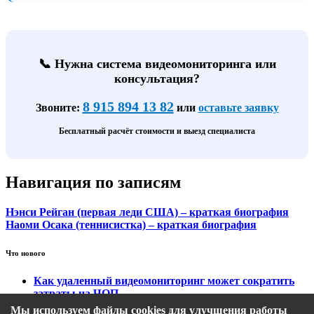
📞 Нужна система видеомониторинга или
консультация?
8 915 894 13 82
Звоните:
или
оставьте заявку
Бесплатный расчёт стоимости и выезд специалиста
Навигация по записям
Нэнси Рейган (первая леди США) – краткая биография
Наоми Осака (теннисистка) – краткая биография
Что нового
Как удаленный видеомониторинг может сократить
затраты на ЧОП
Тарифы на охранный видеомониторинг
Мы используем файлы cookies для улучшения работы