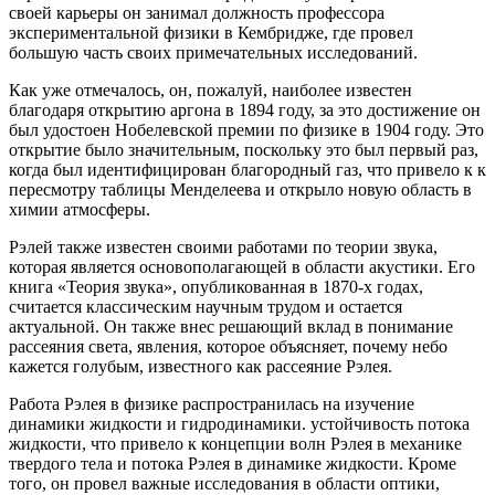
своей карьеры он занимал должность профессора
экспериментальной физики в Кембридже, где провел
большую часть своих примечательных исследований.
Как уже отмечалось, он, пожалуй, наиболее известен
благодаря открытию аргона в 1894 году, за это достижение он
был удостоен Нобелевской премии по физике в 1904 году. Это
открытие было значительным, поскольку это был первый раз,
когда был идентифицирован благородный газ, что привело к к
пересмотру таблицы Менделеева и открыло новую область в
химии атмосферы.
Рэлей также известен своими работами по теории звука,
которая является основополагающей в области акустики. Его
книга «Теория звука», опубликованная в 1870-х годах,
считается классическим научным трудом и остается
актуальной. Он также внес решающий вклад в понимание
рассеяния света, явления, которое объясняет, почему небо
кажется голубым, известного как рассеяние Рэлея.
Работа Рэлея в физике распространилась на изучение
динамики жидкости и гидродинамики. устойчивость потока
жидкости, что привело к концепции волн Рэлея в механике
твердого тела и потока Рэлея в динамике жидкости. Кроме
того, он провел важные исследования в области оптики,