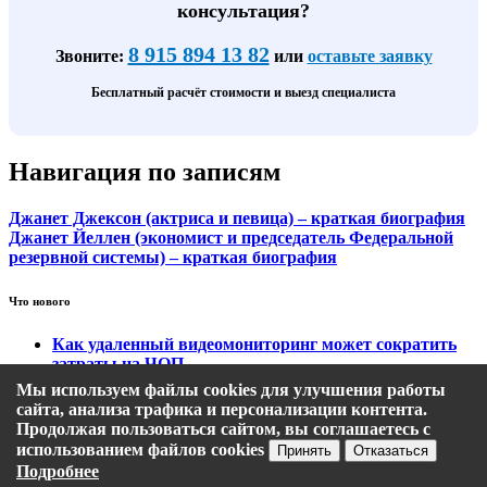
консультация?
8 915 894 13 82
Звоните:
или
оставьте заявку
Бесплатный расчёт стоимости и выезд специалиста
Навигация по записям
Джанет Джексон (актриса и певица) – краткая биография
Джанет Йеллен (экономист и председатель Федеральной
резервной системы) – краткая биография
Что нового
Как удаленный видеомониторинг может сократить
затраты на ЧОП
Тарифы на охранный видеомониторинг
Мы используем файлы cookies для улучшения работы
Этапы подключения удаленного видеомониторинга
сайта, анализа трафика и персонализации контента.
Кому подходит удаленный видеомониторинг?
Продолжая пользоваться сайтом, вы соглашаетесь с
Какие задачи решает удаленный видеомониторинг
использованием файлов cookies
Принять
Отказаться
Подробнее
Политика конфиденциальности