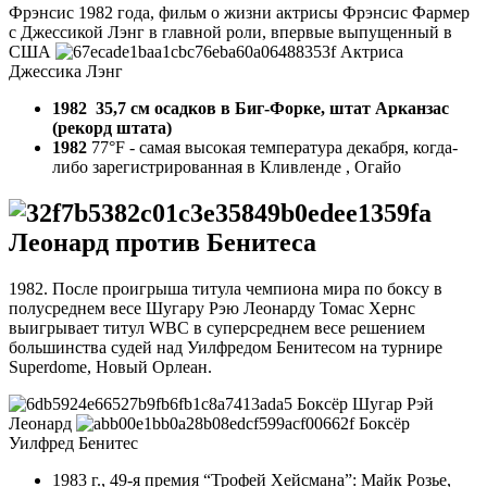
Фрэнсис 1982 года, фильм о жизни актрисы Фрэнсис Фармер
с Джессикой Лэнг в главной роли, впервые выпущенный в
США
Актриса
Джессика Лэнг
1982 35,7 см осадков в Биг-Форке, штат Арканзас
(рекорд штата)
1982
77°F - самая высокая температура декабря, когда-
либо зарегистрированная в Кливленде , Огайо
Леонард против Бенитеса
1982. После проигрыша титула чемпиона мира по боксу в
полусреднем весе Шугару Рэю Леонарду Томас Хернс
выигрывает титул WBC в суперсреднем весе решением
большинства судей над Уилфредом Бенитесом на турнире
Superdome, Новый Орлеан.
Боксёр Шугар Рэй
Леонард
Боксёр
Уилфред Бенитес
1983 г., 49-я премия “Трофей Хейсмана”: Майк Розье,