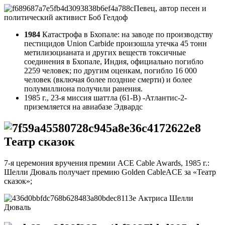
Певец, автор песен и
политический активист Боб Гелдоф
1984
Катастрофа в Бхопале: на заводе по производству
пестицидов Union Carbide произошла утечка 45 тонн
метилизоцианата и других веществ токсичные
соединения в Бхопале, Индия, официально погибло
2259 человек; по другим оценкам, погибло 16 000
человек (включая более поздние смерти) и более
полумиллиона получили ранения.
1985 г., 23-я миссия шаттла (61-B) -Атлантис-2-
приземляется на авиабазе Эдвардс
Театр сказок
7-я церемония вручения премии ACE Cable Awards, 1985 г.:
Шелли Дюваль получает премию Golden CableACE за «Театр
сказок»;
Актриса Шелли
Дюваль