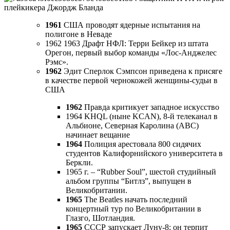
плейкикера Джордж Бланда
1961
США проводят ядерные испытания на
полигоне в Неваде
1962 1963 Драфт НФЛ: Терри Бейкер из штата
Орегон, первый выбор команды «Лос-Анджелес
Рэмс».
1962
Эдит Сперлок Сэмпсон приведена к присяге
в качестве первой чернокожей женщины-судьи в
США
1962
Правда критикует западное искусство
1964 KHQL (ныне KCAN), 8-й телеканал в
Альбионе, Северная Каролина (ABC)
начинает вещание
1964
Полиция арестовала 800 сидячих
студентов Калифорнийского университета в
Беркли.
1965 г. – “Rubber Soul”, шестой студийный
альбом группы “Битлз”, выпущен в
Великобритании.
1965
The Beatles начать последний
концертный тур по Великобритании в
Глазго, Шотландия.
1965
СССР запускает Луну-8; он терпит