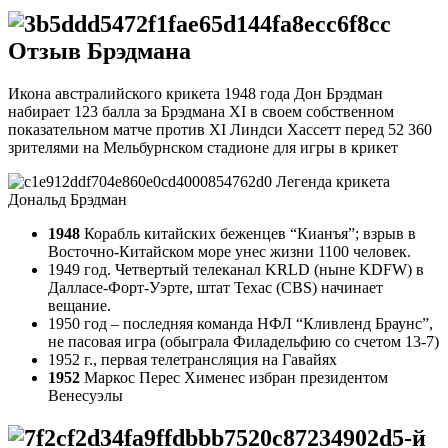
Отзыв Брэдмана
Икона австралийского крикета 1948 года Дон Брэдман
набирает 123 балла за Брэдмана XI в своем собственном
показательном матче против XI Линдси Хассетт перед 52 360
зрителями на Мельбурнском стадионе для игры в крикет
Легенда крикета
Дональд Брэдман
1948
Корабль китайских беженцев “Кианъя”; взрыв в
Восточно-Китайском море унес жизни 1100 человек.
1949 год. Четвертый телеканал KRLD (ныне KDFW) в
Далласе-Форт-Уэрте, штат Техас (CBS) начинает
вещание.
1950 год – последняя команда НФЛ “Кливленд Браунс”,
не пасовая игра (обыграла Филадельфию со счетом 13-7)
1952 г., первая телетрансляция на Гавайях
1952
Маркос Перес Хименес избран президентом
Венесуэлы
5-й