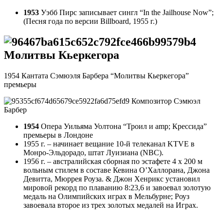
1953
Уэбб Пирс записывает сингл “In the Jailhouse Now”;
(Песня года по версии Billboard, 1955 г.)
Молитвы Кьеркегора
1954 Кантата Сэмюэля Барбера “Молитвы Кьеркегора”
премьеры
Композитор Сэмюэл
Барбер
1954
Опера Уильяма Уолтона “Троил и amp; Крессида”
премьеры в Лондоне
1955 г. – начинает вещание 10-й телеканал KTVE в
Монро-Эльдорадо, штат Луизиана (NBC).
1956 г. – австралийская сборная по эстафете 4 х 200 м
вольным стилем в составе Кевина О’Халлорана, Джона
Девитта, Мюррея Роуза. & Джон Хенрикс установил
мировой рекорд по плаванию 8:23,6 и завоевал золотую
медаль на Олимпийских играх в Мельбурне; Роуз
завоевала второе из трех золотых медалей на Играх.