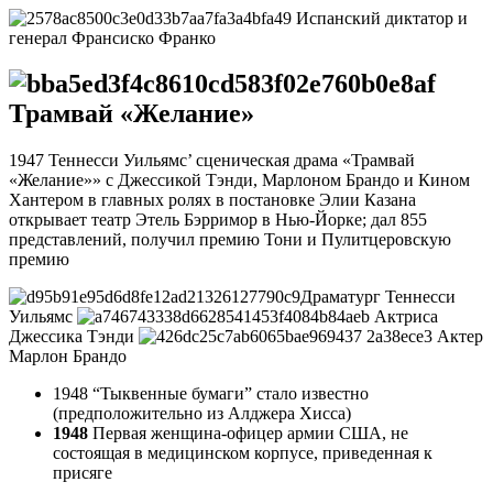
Испанский диктатор и
генерал Франсиско Франко
Трамвай «Желание»
1947 Теннесси Уильямс’ сценическая драма «Трамвай
«Желание»» с Джессикой Тэнди, Марлоном Брандо и Кином
Хантером в главных ролях в постановке Элии Казана
открывает театр Этель Бэрримор в Нью-Йорке; дал 855
представлений, получил премию Тони и Пулитцеровскую
премию
Драматург Теннесси
Уильямс
Актриса
Джессика Тэнди
Актер
Марлон Брандо
1948 “Тыквенные бумаги” стало известно
(предположительно из Алджера Хисса)
1948
Первая женщина-офицер армии США, не
состоящая в медицинском корпусе, приведенная к
присяге