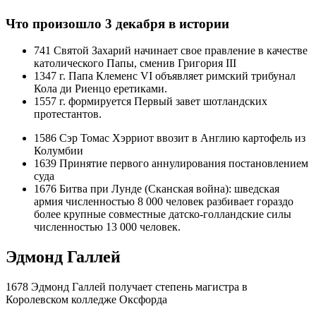
Что произошло 3 декабря в истории
741 Святой Захарий начинает свое правление в качестве
католического Папы, сменив Григория III
1347 г. Папа Клеменс VI объявляет римский трибунал
Кола ди Риенцо еретиками.
1557 г. формируется Первый завет шотландских
протестантов.
1586 Сэр Томас Хэрриот ввозит в Англию картофель из
Колумбии
1639 Принятие первого аннулирования постановлением
суда
1676 Битва при Лунде (Сканская война): шведская
армия численностью 8 000 человек разбивает гораздо
более крупные совместные датско-голландские силы
численностью 13 000 человек.
Эдмонд Галлей
1678 Эдмонд Галлей получает степень магистра в
Королевском колледже Оксфорда