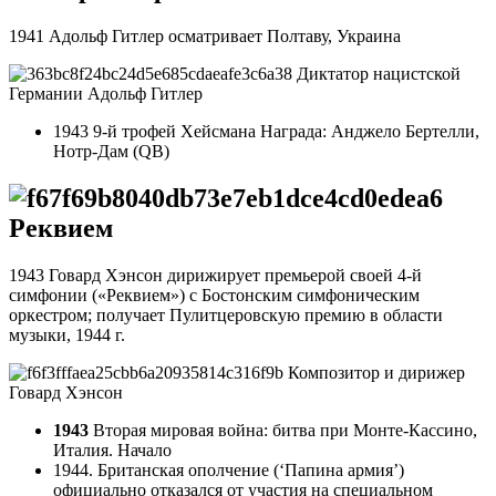
1941 Адольф Гитлер осматривает Полтаву, Украина
Диктатор нацистской
Германии Адольф Гитлер
1943 9-й трофей Хейсмана Награда: Анджело Бертелли,
Нотр-Дам (QB)
Реквием
1943 Говард Хэнсон дирижирует премьерой своей 4-й
симфонии («Реквием») с Бостонским симфоническим
оркестром; получает Пулитцеровскую премию в области
музыки, 1944 г.
Композитор и дирижер
Говард Хэнсон
1943
Вторая мировая война: битва при Монте-Кассино,
Италия. Начало
1944. Британская ополчение (‘Папина армия’)
официально отказался от участия на специальном