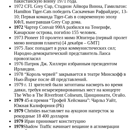
пакистанскую войну 1971 года.
1972 CFL Grey Cup, Стадион Айвора Винна, Гамильтон:
Hamilton Tiger-Cats победить Саскачеван Рафрайдерс, 13-
10; Первая команда Tiger-Cats в современную эпоху
КФЛ, выигравшая Grey Cup дома.
1972
Чартер Convair 990A разбился на Тенерифе,
Канарские острова, погибло 155 человек.
1973 Pioneer 10 пролетел мимо Юпитера (первый пролет
мимо внешняя планета) [4 декабря – GMT]
1975 Лаос попадает в руки коммунистических сил;
Народно-демократический представитель Лаоса
провозгласил
1976 Патрик Дж. Хиллери избранным президентом
Ирландии.
1978 “Король червей” закрывается в театре Минскофф в
Нью-Йорке после 48 представлений.
1979 г. 11 зрителей были затоптаны насмерть во время
давки, требуя незарезервированных мест на концерте
The Who в The Riverfront Coliseum, Цинциннати, Огайо.
1979
45-я премия “Трофей Хейсмана”: Чарльз Уайт,
Южная Калифорния (РБ)
1979
Christies выставляет на аукцион наперсток за
рекордные 18 400 долларов
1979
Иран принимает конституцию
1979
Shadow Traffic начинает вещание в агломерации