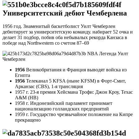
Университетский дебют Чемберлена
1956 год. Знаменитый баскетболист Уилт Чемберлен
дебютирует за университетскую команду. набирает 52 очка и
делает 31 подбор, побив оба небывалых рекорда Канзаса в
победе над Northwestern со счетом 87–69
NBA Легенда Уилт
Чемберлен
1956
Великобритания и Франция выводят войска из
Египта
1956
Телеканал 5 KFSA (ныне KFSM) в Форт-Смит,
Арканзас (CBS), 1-я трансляция
1957 г. 23-я премия Хейсмана Трофи: Джон Кроу, Техас
A&M (HB)
1958 г. Индонезийский парламент принимает
национализацию голландских предприятий
1959 г. Государство чрезвычайное положение на Кипре
прекращено