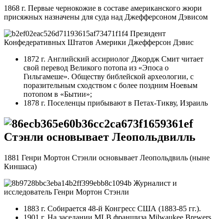
1868 г. Первые чернокожие в составе американского жюри
присяжных назначены для суда над Джефферсоном Дэвисом
Президент
Конфедеративных Штатов Америки Джефферсон Дэвис
1872 г. Английский ассириолог Джордж Смит читает
свой перевод Великого потопа из «Эпоса о
Гильгамеше». Обществу библейской археологии, с
поразительным сходством с более поздним Ноевым
потопом в «Бытии»;
1878 г. Поселенцы прибывают в Петах-Тикву, Израиль
Стэнли основывает Леопольдвилль
1881 Генри Мортон Стэнли основывает Леопольдвиль (ныне
Киншаса)
Журналист и
исследователь Генри Мортон Стэнли
1883 г. Собирается 48-й Конгресс США (1883-85 гг.).
1901 г. На заседании MLB франшиза Milwaukee Brewers