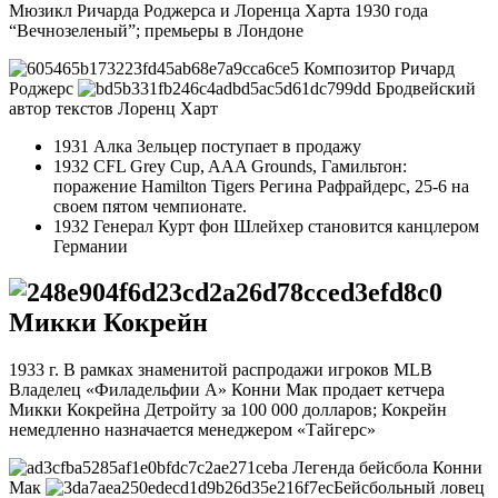
Мюзикл Ричарда Роджерса и Лоренца Харта 1930 года
“Вечнозеленый”; премьеры в Лондоне
Композитор Ричард
Роджерс
Бродвейский
автор текстов Лоренц Харт
1931 Алка Зельцер поступает в продажу
1932 CFL Grey Cup, AAA Grounds, Гамильтон:
поражение Hamilton Tigers Регина Рафрайдерс, 25-6 на
своем пятом чемпионате.
1932 Генерал Курт фон Шлейхер становится канцлером
Германии
Микки Кокрейн
1933 г. В рамках знаменитой распродажи игроков MLB
Владелец «Филадельфии А» Конни Мак продает кетчера
Микки Кокрейна Детройту за 100 000 долларов; Кокрейн
немедленно назначается менеджером «Тайгерс»
Легенда бейсбола Конни
Мак
Бейсбольный ловец