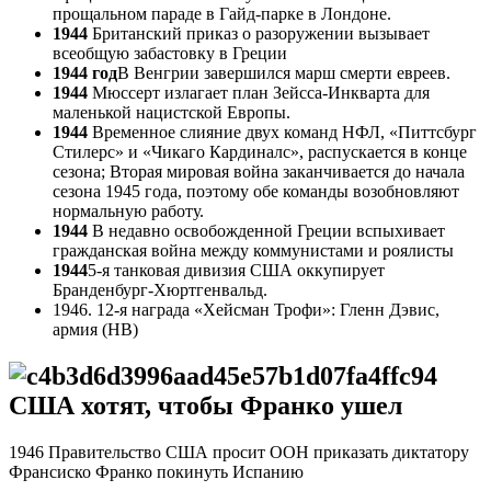
прощальном параде в Гайд-парке в Лондоне.
1944
Британский приказ о разоружении вызывает
всеобщую забастовку в Греции
1944 год
В Венгрии завершился марш смерти евреев.
1944
Мюссерт излагает план Зейсса-Инкварта для
маленькой нацистской Европы.
1944
Временное слияние двух команд НФЛ, «Питтсбург
Стилерс» и «Чикаго Кардиналс», распускается в конце
сезона; Вторая мировая война заканчивается до начала
сезона 1945 года, поэтому обе команды возобновляют
нормальную работу.
1944
В недавно освобожденной Греции вспыхивает
гражданская война между коммунистами и роялисты
1944
5-я танковая дивизия США оккупирует
Бранденбург-Хюртгенвальд.
1946. 12-я награда «Хейсман Трофи»: Гленн Дэвис,
армия (HB)
США хотят, чтобы Франко ушел
1946 Правительство США просит ООН приказать диктатору
Франсиско Франко покинуть Испанию