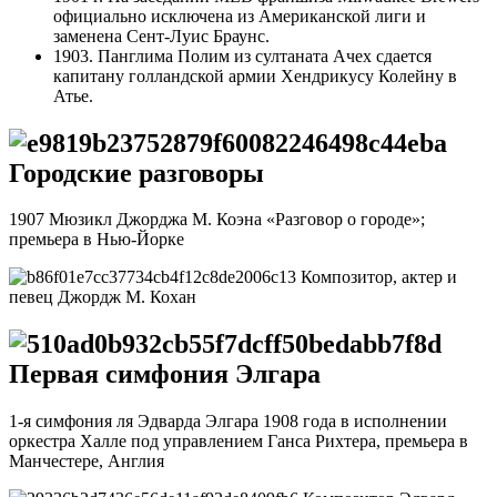
официально исключена из Американской лиги и
заменена Сент-Луис Браунс.
1903. Панглима Полим из султаната Ачех сдается
капитану голландской армии Хендрикусу Колейну в
Атье.
Городские разговоры
1907 Мюзикл Джорджа М. Коэна «Разговор о городе»;
премьера в Нью-Йорке
Композитор, актер и
певец Джордж М. Кохан
Первая симфония Элгара
1-я симфония ля Эдварда Элгара 1908 года в исполнении
оркестра Халле под управлением Ганса Рихтера, премьера в
Манчестере, Англия