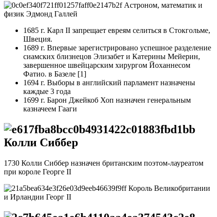
Астроном, математик и
физик Эдмонд Галлей
1685 г. Карл II запрещает евреям селиться в Стокгольме,
Швеция.
1689 г. Впервые зарегистрировано успешное разделение
сиамских близнецов Элизабет и Катерины Мейерин,
завершенное швейцарским хирургом Йоханнесом
Фатио. в Базеле [1]
1694 г. Выборы в английский парламент назначены
каждые 3 года
1699 г. Барон Джейкоб Хоп назначен генеральным
казначеем Гааги
Колли Сиббер
1730 Колли Сиббер назначен британским поэтом-лауреатом
при короле Георге II
Король Великобритании
и Ирландии Георг II