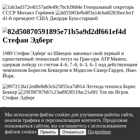
Генеральный секретарь
СССР Михаил Горбачев
41-й президент США Джордж Буш-старший
Стефан Эдберг
1989 Стефан Эдберг из Швеции завоевал свой первый и
единственный теннисный титул на Гран-при ATP Masters,
одержав победу со счетом 4–6, 7–6, 6–3, 6–1 над действующим
чемпионом Борисом Беккером в Мэдисон-Сквер-Гарден, Нью-
Йорк.
Легенда тенниса Борис
Беккер
Ten nis Игрок
Стефан Эдберг
Мы используем файлы cookies для улучшения работы сайта,
Хоган против Гробовщика
анализа трафика и персонализации контента. Продолжая
пользоваться сайтом, вы соглашаетесь с использованием
файлов cookies
Подробнее
Принять
Отказаться
1991 Халк Хоган побеждает Гробовщика на турнире «В этот
вторник в Техасе»#039; в Колизее Фримена в Сан-Антонио,