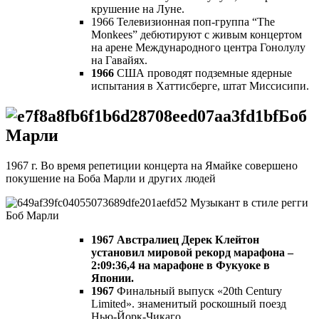
крушение на Луне.
1966 Телевизионная поп-группа “The
Monkees” дебютируют с живым концертом
на арене Международного центра Гонолулу
на Гавайях.
1966
США проводят подземные ядерные
испытания в Хаттисберге, штат Миссисипи.
Боб
Марли
1967 г. Во время репетиции концерта на Ямайке совершено
покушение на Боба Марли и других людей
Музыкант в стиле регги
Боб Марли
1967 Австралиец Дерек Клейтон
установил мировой рекорд марафона –
2:09:36,4 на марафоне в Фукуоке в
Японии.
1967
Финальный выпуск «20th Century
Limited». знаменитый роскошный поезд
Нью-Йорк-Чикаго