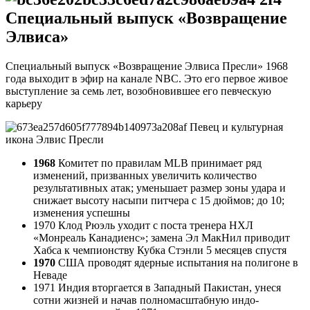
Специальный выпуск «Возвращение
Элвиса»
Специальный выпуск «Возвращение Элвиса Пресли» 1968
года выходит в эфир на канале NBC. Это его первое живое
выступление за семь лет, возобновившее его певческую
карьеру
Певец и культурная
икона Элвис Пресли
1968
Комитет по правилам MLB принимает ряд
изменений, призванных увеличить количество
результативных атак; уменьшает размер зоны удара и
снижает высоту насыпи питчера с 15 дюймов; до 10;
изменения успешны
1970 Клод Рюэль уходит с поста тренера НХЛ
«Монреаль Канадиенс»; замена Эл МакНил приводит
Хабса к чемпионству Кубка Стэнли 5 месяцев спустя
1970
США проводят ядерные испытания на полигоне в
Неваде
1971 Индия вторгается в Западный Пакистан, унеся
сотни жизней и начав полномасштабную индо-