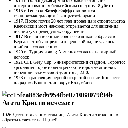
1914 г. Голландская армия открывает огонь по
интернированным бельгийским солдатам: 8 убито.
1915 г. Генерал Жозеф Жоффр становится
главнокомандующим французской армии
1917. После почти 20 лет планирования и строительства
Квебекский мост наконец открывается для движения
после двух предыдущих обрушений.
1917
Высший военный совет союзников собрался в
Версале. чтобы определить цель войны, не удалось
прийти к соглашению.
1920 г., Турция и amp; Армения согласна на мирный
договор
1921 CFL Grey Cup, Университетский стадион, Торонто:
аргонавты Торонто выигрывают второй чемпионат;
победили эскимосов Эдмонтона, 23-0.
1923 г., трансляция первой открытой сессии Конгресса
по радио (Вашингтон, округ Колумбия)
Агата Кристи исчезает
1926 Детективная писательница Агата Кристи загадочным
образом исчезает на 11 дней