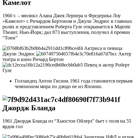
Камелот
1960 г. – мюзикл Алана Джея Лернера и Фредерика Лоу
«Камелот» с Ричардом Бертоном и Джули Эндрюс в главных
ролях и представлением Роберта Гуле открывается в Majestic
Theater, Нью-Йорк; дал 873 выступления, получил 4 премии
“Тони”
Актриса и певица
Джули Эндрюс
Актер
театра и кино Ричард Бертон
Певец и актер Роберт
Гуле
Голландец Антон Гисинк 1961 года становится первым
чемпионом мира по дзюдо не из Японии.
Джордж Бланда
1961 Джордж Бланда из “Хьюстон Ойлерз” бьет с поля на 55
ярдов гол
Защитник НФЛ и игрок