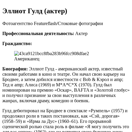
Эллиот Гулд (актер)
Фотоагентство Featureflash/Стоковые фотографии
Профессиональная деятельность:
Актер
Гражданство:
Американец
Биография:
Эллиот Гулд - американский актер, известный
своими работами в кино и театре. Он начал свою карьеру на
Бродвее, а затем добился известности с Bob & Кэрол и amp;
Тед и amp; Алиса (1969) и М*А*С*Х (1970). Гулд был
номинирован на премию «Оскар», BAFTA и «Золотой глобус»
и получил признание за свои выступления в различных
жанрах, включая драму, комедию и боевик.
Гулд дебютировал на Бродвее в спектакле «Румпель» (1957) и
продолжил роли в таких постановках, как «Сэй, дорогая»
(1958–59) и «Ирма ла Дус» (1960–61). Его прорывной
сценической ролью стала роль в фильме «Я могу получить это
для вас оптом» (1962), где он встретил свою будущую жену