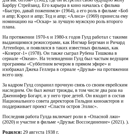
Барбру Стрейзанд. Его карьера в кино началась с фильма
«Быстро, давай поженимся» (1964), а его роль в фильме «Боб
и amp; Кэрол и amp; Тед и amp; «Алиса» (1969) принесла ему
номинацию на «Оскар» за лучшую мужскую роль второго
плана.
На протяжении 1970-х и 1980-х годов Гулд работал с такими
выдающимися режиссерами, как Ингмар Бергман и Ричард
Аттенборо, и появлялся в таких известных фильмах, как
«Козерог-1» (1978). Он также сыграл Рубена Тишкова в
сериале «Океан». На телевидении Гулд был частым ведущим
программы «Субботним вечером в прямом эфире» и
изображал Джека Геллера в сериале «Друзья» на протяжении
всего шоу.
За кадром Гулд сохранил прочную связь со своим еврейским
наследием. Он был женат трижды, в том числе два раза на
Дженнифер Богарт, и у него трое детей. Он входит в состав
Национального совета директоров Гильдии киноактеров и
поддерживает проект «Спасти остров Эллис».
Последняя работа Гулда включает роли в «Опасной лжи»
(2020) и участие в фильме «Друзья: Воссоединение» (2021). ).
Родился:
29 августа 1938 г.