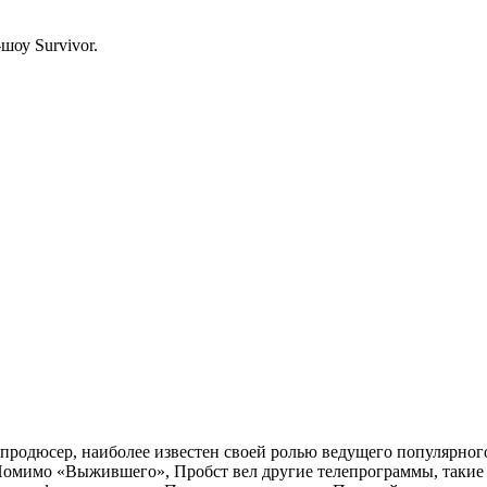
шоу Survivor.
одюсер, наиболее известен своей ролью ведущего популярного р
Помимо «Выжившего», Пробст вел другие телепрограммы, такие