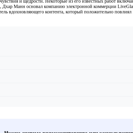
сочувствия и щедрости. Некоторые из его известных работ в
хар Манн основал компанию электронной коммерции LiveGlam 
датель вдохновляющего контента, который положительно повлиял
📞 Нужна система видеомониторинга или консультация