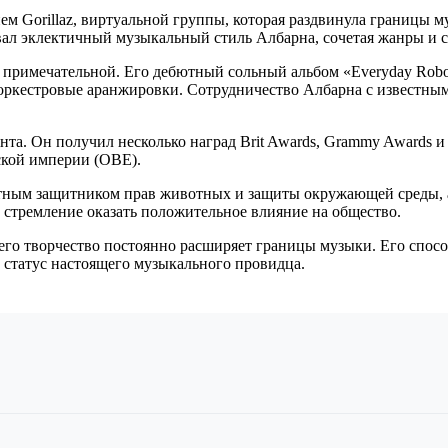
ем Gorillaz, виртуальной группы, которая раздвинула границы м
ал эклектичный музыкальный стиль Албарна, сочетая жанры и с
нее примечательной. Его дебютный сольный альбом «Everyday Ro
 оркестровые аранжировки. Сотрудничество Албарна с известны
та. Он получил несколько наград Brit Awards, Grammy Awards и
ской империи (OBE).
астным защитником прав животных и защиты окружающей среды,
о стремление оказать положительное влияние на общество.
его творчество постоянно расширяет границы музыки. Его спос
 статус настоящего музыкального провидца.