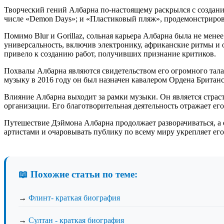
Творческий гений Албарна по-настоящему раскрылся с создани
числе «Demon Days»; и «Пластиковый пляж», продемонстриров
Помимо Blur и Gorillaz, сольная карьера Албарна была не ме
универсальность, включив электронику, африканские ритмы и
привело к созданию работ, получивших признание критиков.
Похвалы Албарна являются свидетельством его огромного талан
музыку в 2016 году он был назначен кавалером Ордена Британ
Влияние Албарна выходит за рамки музыки. Он является стр
организации. Его благотворительная деятельность отражает ег
Путешествие Дэймона Албарна продолжает разворачиваться, а 
артистами и очаровывать публику по всему миру укрепляет его
📖 Похожие статьи по теме:
→
Флинт- краткая биография
→
Султан - краткая биография