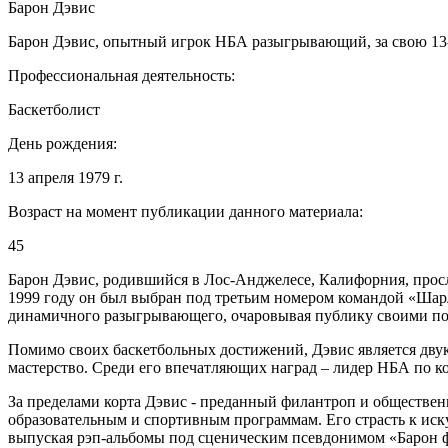
Барон Дэвис
Барон Дэвис, опытный игрок НБА разыгрывающий, за свою 13-
Профессиональная деятельность:
Баскетболист
День рождения:
13 апреля 1979 г.
Возраст на момент публикации данного материала:
45
Барон Дэвис, родившийся в Лос-Анджелесе, Калифорния, просл
1999 году он был выбран под третьим номером командой «Шар
динамичного разыгрывающего, очаровывая публику своими по
Помимо своих баскетбольных достижений, Дэвис является дву
мастерство. Среди его впечатляющих наград – лидер НБА по кол
За пределами корта Дэвис - преданный филантроп и обществен
образовательным и спортивным программам. Его страсть к иску
выпуская рэп-альбомы под сценическим псевдонимом «Барон 