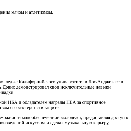
ения мячом и атлетизмом.
 колледже Калифорнийского университета в Лос-Анджелесе в
БА Дэвис демонстрировал свои исключительные навыки
ощадки.
рной НБА и обладателем награды НБА за спортивное
твом его мастерства в защите.
зможности малообеспеченной молодежи, предоставляя доступ к
роизведений искусства и сделал музыкальную карьеру,