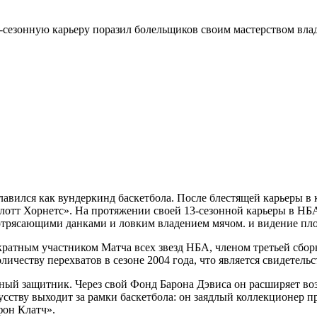
сезонную карьеру поразил болельщиков своим мастерством влад
авился как вундеркинд баскетбола. После блестящей карьеры в
лотт Хорнетс». На протяжении своей 13-сезонной карьеры в Н
трясающими данками и ловким владением мячом. и видение пл
кратным участником Матча всех звезд НБА, членом третьей сбо
ичеству перехватов в сезоне 2004 года, что является свидетельс
ный защитник. Через свой Фонд Барона Дэвиса он расширяет во
сству выходит за рамки баскетбола: он заядлый коллекционер п
фон Клатч».