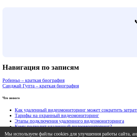
Навигация по записям
Робиньо – краткая биография
Санджай Гупта – краткая биография
Что нового
Как удаленный видеомониторинг может сократить затра
Тарифы на охранный видеомониторинг
Этапы подключения удаленного видеомониторинга
Кому подходит удаленный видеомониторинг?
Какие задачи решает удаленный видеомониторинг
Мы используем файлы cookies для улучшения работы сайта, ан