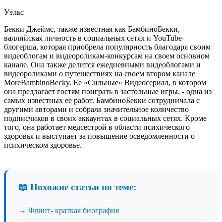
Уэльс
Бекки Джеймс, также известная как БамбиноБекки, -
валлийская личность в социальных сетях и YouTube-
блогерша, которая приобрела популярность благодаря своим
видеоблогам и видеороликам-конкурсам на своем основном
канале. Она также делится ежедневными видеоблогами и
видеороликами о путешествиях на своем втором канале
MoreBambinoBecky. Ее «Сильные» Видеосериал, в котором
она предлагает гостям поиграть в застольные игры, - одна из
самых известных ее работ. БамбиноБекки сотрудничала с
другими авторами и собрала значительное количество
подписчиков в своих аккаунтах в социальных сетях. Кроме
того, она работает медсестрой в области психического
здоровья и выступает за повышение осведомленности о
психическом здоровье.
📖 Похожие статьи по теме:
→
Флинт- краткая биография