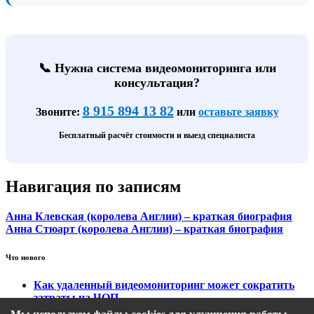
📞 Нужна система видеомониторинга или
консультация?
8 915 894 13 82
Звоните:
или
оставьте заявку
Бесплатный расчёт стоимости и выезд специалиста
Навигация по записям
Анна Клевская (королева Англии) – краткая биография
Анна Стюарт (королева Англии) – краткая биография
Что нового
Как удаленный видеомониторинг может сократить
затраты на ЧОП
Тарифы на охранный видеомониторинг