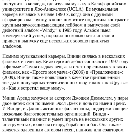
поступить в колледж, где изучала музыку в Калифорнийском
университете в Лос-Анджелесе (UCLA). Ее музыкальная
карьера началась в начале 1990-х, когда она с друзьями
сформировала группу, в конечном итоге подписала контракт с
крупным звукозаписывающим лейблом и выпустила свой
дебютный альбом «Windy,” в 1995 году. Альбом имел
коммерческий успех, породил несколько хит-синглов и
привел к выпуску еще нескольких хорошо принятых
альбомов.
Помимо музыкальной карьеры, Винди снялась в нескольких
фильмах и телешоу. Ее актерский дебют состоялся в 1997 году
в фильме «Самая сладкая вещь». и с тех пор снимался в таких
фильмах, как «Просто моя удача»; (2006) и «Предложение»;
(2009). Винди также появлялась в качестве приглашенной
звезды в популярных телевизионных шоу, таких как «Друзья».
и «Как я встретил вашу маму».
Уинди Аренд замужем за актером Джошем Дюамелем, у пары
двое детей: сын по имени Эксл Джек и дочь по имени Грейс.
И Винди, и Джош - активные филантропы, поддерживающие
несколько благотворительных организаций. Винди -
талантливый пианист и умеет играть на нескольких других
инструментах, включая гитару, барабаны и бас. Она также
является одаренным автором песен, написав или соавтором