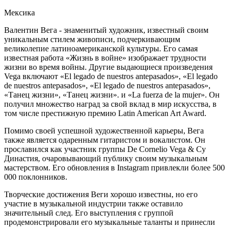
Мексика
Валентин Вега - знаменитый художник, известный своим
уникальным стилем живописи, подчеркивающим
великолепие латиноамериканской культуры. Его самая
известная работа «Жизнь в войне» изображает трудности
жизни во время войны. Другие выдающиеся произведения
Vega включают «El legado de nuestros antepasados», «El legado
de nuestros antepasados», «El legado de nuestros antepasados»,
«Танец жизни», «Танец жизни». и «La fuerza de la mujer». Он
получил множество наград за свой вклад в мир искусства, в
том числе престижную премию Latin American Art Award.
Помимо своей успешной художественной карьеры, Вега
также является одаренным гитаристом и вокалистом. Он
прославился как участник группы De Cornelio Vega & Су
Династия, очаровывающий публику своим музыкальным
мастерством. Его обновления в Instagram привлекли более 500
000 поклонников.
Творческие достижения Веги хорошо известны, но его
участие в музыкальной индустрии также оставило
значительный след. Его выступления с группой
продемонстрировали его музыкальные таланты и принесли