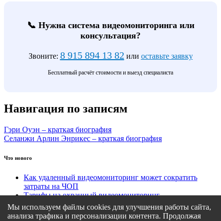
📞 Нужна система видеомониторинга или
консультация?
8 915 894 13 82
Звоните:
или
оставьте заявку
Бесплатный расчёт стоимости и выезд специалиста
Навигация по записям
Гэри Оуэн – краткая биография
Селанжи Арлин Энрикес – краткая биография
Что нового
Как удаленный видеомониторинг может сократить
затраты на ЧОП
Тарифы на охранный видеомониторинг
Этапы подключения удаленного видеомониторинга
Мы используем файлы cookies для улучшения работы сайта,
Кому подходит удаленный видеомониторинг?
анализа трафика и персонализации контента. Продолжая