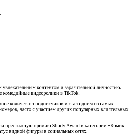
.
оим увлекательным контентом и заразительной личностью.
кие комедийные видеоролики в TikTok.
мное количество подписчиков и стал одним из самых
 номеров, часто с участием других популярных влиятельных
 на престижную премию Shorty Award в категории «Комик
татус видной фигуры в социальных сетях.