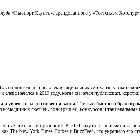
клуба «Ньюпорт Каунти», арендованного у «Тоттенхэм Хотспур»
 TikTok и влиятельный человек в социальных сетях, известный св
к славе начался в 2019 году, когда он начал публиковать корот
а и увлекательного повествования, Тристан быстро собрал огро
 из комедийных скетчей, розыгрышей, конкурсов и танцевальных
сленные похвалы и признание. В 2020 году он был номинирован
 как The New York Times, Forbes и BuzzFeed, что укрепило его с