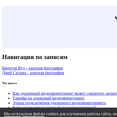
Навигация по записям
Брентон Вуд – краткая биография
Джей Сильва – краткая биография
Что нового
Как удаленный видеомониторинг может сократить затра
Тарифы на охранный видеомониторинг
Этапы подключения удаленного видеомониторинга
Кому подходит удаленный видеомониторинг?
Какие задачи решает удаленный видеомониторинг
Мы используем файлы cookies для улучшения работы сайта, ан