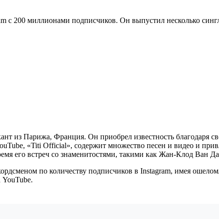
ram с 200 миллионами подписчиков. Он выпустил несколько сингл
кант из Парижа, Франция. Он приобрел известность благодаря с
ouTube, «Titi Official», содержит множество песен и видео и при
ремя его встреч со знаменитостями, такими как Жан-Клод Ван Д
екордсменом по количеству подписчиков в Instagram, имея ошел
а YouTube.