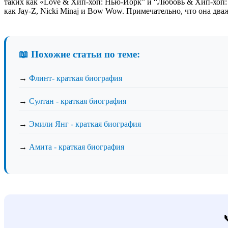
таких как «Love & Хип-хоп: Нью-Йорк” и “Любовь & Хип-хоп: 
как Jay-Z, Nicki Minaj и Bow Wow. Примечательно, что она два
📖 Похожие статьи по теме:
→
Флинт- краткая биография
→
Султан - краткая биография
→
Эмили Янг - краткая биография
→
Амита - краткая биография