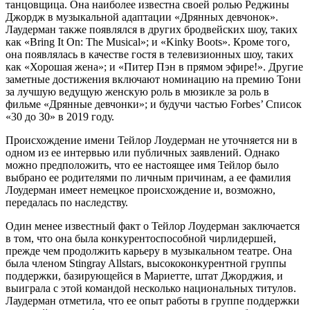
танцовщица. Она наиболее известна своей ролью Реджины
Джордж в музыкальной адаптации «Дрянных девчонок».
Лаудерман также появлялся в других бродвейских шоу, таких
как «Bring It On: The Musical»; и «Kinky Boots». Кроме того,
она появлялась в качестве гостя в телевизионных шоу, таких
как «Хорошая жена»; и «Питер Пэн в прямом эфире!». Другие
заметные достижения включают номинацию на премию Тони
за лучшую ведущую женскую роль в мюзикле за роль в
фильме «Дрянные девчонки»; и будучи частью Forbes’ Список
«30 до 30» в 2019 году.
Происхождение имени Тейлор Лоудерман не уточняется ни в
одном из ее интервью или публичных заявлений. Однако
можно предположить, что ее настоящее имя Тейлор было
выбрано ее родителями по личным причинам, а ее фамилия
Лоудерман имеет немецкое происхождение и, возможно,
передалась по наследству.
Один менее известный факт о Тейлор Лоудерман заключается
в том, что она была конкурентоспособной чирлидершей,
прежде чем продолжить карьеру в музыкальном театре. Она
была членом Stingray Allstars, высококонкурентной группы
поддержки, базирующейся в Мариетте, штат Джорджия, и
выиграла с этой командой несколько национальных титулов.
Лаудерман отметила, что ее опыт работы в группе поддержки