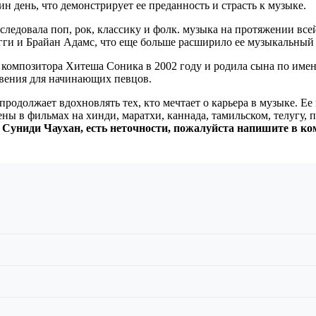
ин день, что демонстрирует ее преданность и страсть к музыке.
следовала поп, рок, классику и фолк. музыка на протяжении все
ги и Брайан Адамс, что еще больше расширило ее музыкальный 
омпозитора Хитеша Соника в 2002 году и родила сына по имени
вения для начинающих певцов.
одолжает вдохновлять тех, кто мечтает о карьера в музыке. Ее 
ны в фильмах на хинди, маратхи, каннада, тамильском, телугу, п
: Суниди Чаухан, есть неточности, пожалуйста напишите в к