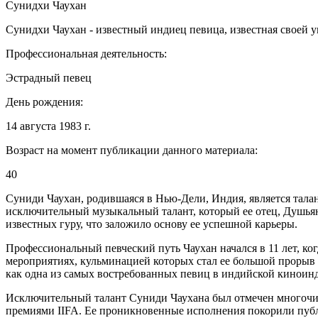
Сунидхи Чаухан
Сунидхи Чаухан - известный индиец певица, известная своей 
Профессиональная деятельность:
Эстрадный певец
День рождения:
14 августа 1983 г.
Возраст на момент публикации данного материала:
40
Суниди Чаухан, родившаяся в Нью-Дели, Индия, является тала
исключительный музыкальный талант, который ее отец, Душьян
известных гуру, что заложило основу ее успешной карьеры.
Профессиональный певческий путь Чаухан начался в 11 лет, к
мероприятиях, кульминацией которых стал ее большой прорыв в
как одна из самых востребованных певиц в индийской киноин
Исключительный талант Суниди Чаухана был отмечен многочис
премиями IIFA. Ее проникновенные исполнения покорили публи