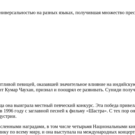
универсальностью на разных языках, получившая множество пре
нтливой певицей, оказавшей значительное влияние на индийску
т Кумар Чаухан, признал и поощрял ее развивать. Суниди получ
огда она выиграла местный певческий конкурс. Эта победа прив
 1996 году с заглавной песней к фильму «Шастра». С тех пор он
дустрии.
ленными наградами, в том числе четырьмя Национальными кино
ку по всему миру, и она выступала на международных концертах