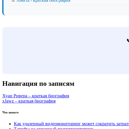
→
Амита - краткая биография
Навигация по записям
Хуан Ривера – краткая биография
xJawz – краткая биография
Что нового
Как удаленный видеомониторинг может сократить затра
Тарифы на охранный видеомониторинг