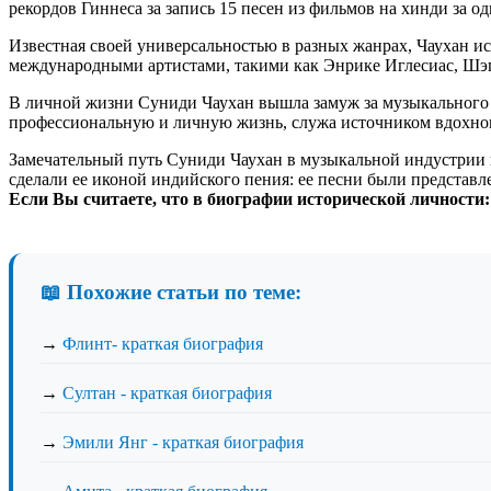
рекордов Гиннеса за запись 15 песен из фильмов на хинди за од
Известная своей универсальностью в разных жанрах, Чаухан ис
международными артистами, такими как Энрике Иглесиас, Шэг
В личной жизни Суниди Чаухан вышла замуж за музыкального к
профессиональную и личную жизнь, служа источником вдохно
Замечательный путь Суниди Чаухан в музыкальной индустрии пр
сделали ее иконой индийского пения: ее песни были представле
Если Вы считаете, что в биографии исторической личности
📖 Похожие статьи по теме:
→
Флинт- краткая биография
→
Султан - краткая биография
→
Эмили Янг - краткая биография