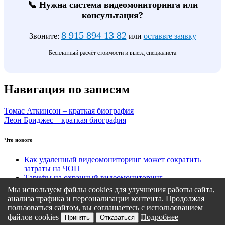
📞 Нужна система видеомониторинга или
консультация?
8 915 894 13 82
Звоните:
или
оставьте заявку
Бесплатный расчёт стоимости и выезд специалиста
Навигация по записям
Томас Аткинсон – краткая биография
Леон Бриджес – краткая биография
Что нового
Как удаленный видеомониторинг может сократить
затраты на ЧОП
Тарифы на охранный видеомониторинг
Этапы подключения удаленного видеомониторинга
Мы используем файлы cookies для улучшения работы сайта,
Кому подходит удаленный видеомониторинг?
анализа трафика и персонализации контента. Продолжая
Какие задачи решает удаленный видеомониторинг
пользоваться сайтом, вы соглашаетесь с использованием
файлов cookies
Подробнее
Принять
Отказаться
Политика конфиденциальности