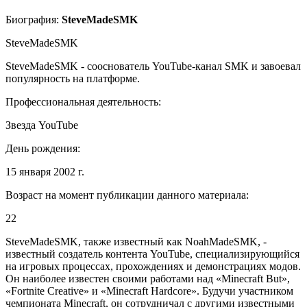
Биография:
SteveMadeSMK
SteveMadeSMK
SteveMadeSMK - сооснователь YouTube-канал SMK и завоевал
популярность на платформе.
Профессиональная деятельность:
Звезда YouTube
День рождения:
15 января 2002 г.
Возраст на момент публикации данного материала:
22
SteveMadeSMK, также известный как NoahMadeSMK, -
известный создатель контента YouTube, специализирующийся
на игровых процессах, прохождениях и демонстрациях модов.
Он наиболее известен своими работами над «Minecraft But»,
«Fortnite Creative» и «Minecraft Hardcore». Будучи участником
чемпионата Minecraft, он сотрудничал с другими известными