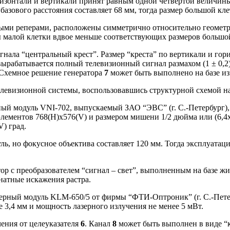
зонтали и вертикали принят равным одной четвертой величины 
азового расстояния составляет 68 мм, тогда размер большой клет
ыми реперами, расположены симметрично относительно геометри
 малой клетки вдвое меньше соответствующих размеров большой к
гнала “центральный крест”. Размер “креста” по вертикали и го
м, вырабатывается полный телевизионный сигнал размахом (1 ± 0
 Схемное решение генератора
7
может быть выполнено на базе из
левизионной системы, воспользовавшись структурной схемой на 
ый модуль VNI-702, выпускаемый ЗАО “ЭВС” (г. С.-Петербург), 
ементов 768(H)х576(V) и размером мишени 1/2 дюйма или (6,4х
V) град.
ь, но фокусное объектива составляет 120 мм. Тогда эксплуатаци
ор с преобразователем “сигнал – свет”, выполненным на базе жи
натные искажения растра.
ерный модуль KLM-650/5 от фирмы “ФТИ-Оптроник” (г. С.-Петер
 3,4 мм и мощность лазерного излучения не менее 5 мВт.
чения от целеуказателя
6
. Канал
8
может быть выполнен в виде “