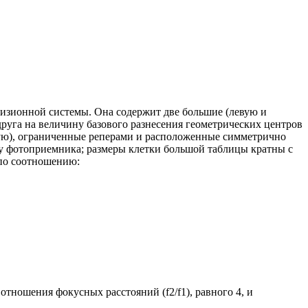
визионной системы. Она содержит две большие (левую и
руга на величину базового разнесения геометрических центров
авую), ограниченные реперами и расположенные симметрично
ту фотоприемника; размеры клетки большой таблицы кратны с
 по соотношению:
отношения фокусных расстояний (f2/f1), равного 4, и