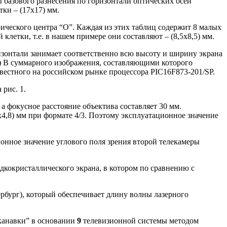
базового разнесения по горизонтали оптических осей
ки – (17х17) мм.
ческого центра “O”. Каждая из этих таблиц содержит 8 малых
летки, т.е. в нашем примере они составляют – (8,5х8,5) мм.
ризонтали занимает соответственно всю высоту и ширину экрана
,2) В суммарного изображения, составляющими которого
вестного на российском рынке процессора PIC16F873-201/SP.
рис. 1.
а фокусное расстояние объектива составляет 30 мм.
4,8) мм при формате 4/3. Поэтому эксплуатационное значение
онное значение углового поля зрения второй телекамеры
дкокристаллического экрана, в котором по сравнению с
бург), который обеспечивает длину волны лазерного
канавки” в основании
9
телевизионной системы методом