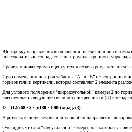
Юстировку направления визирования телевизионной системы 
последовательно совпадают с центром электронного маркера, а 
Проведем инженерную оценку технического результата предлаг
При совмещении центров таблицы “A” и “B” с электронным це
горизонтали и вертикали, которая составляет 2 элемента разл
Для углового поля зрения “широкоугольной” камеры
2
по гориз
обеспечивает следующую величину погрешности (D) в непарал
D = (12/768 · 2 · p/180 · 1000) мрад. (3)
В результате получаем величину ошибки направления визирова
Очевидно, что для “узкоугольной” камеры, для которой углово