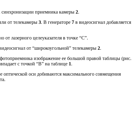
ала синхронизации приемника камеры
2
.
ли от телекамеры
3
. В генераторе
7
в видеосигнал добавляется
о от лазерного целеуказателя в точке “C”.
 видеосигнал от “широкоугольной” телекамеры
2
.
р фотоприемника изображение ее большой правой таблицы (рис.
овпадает с точкой “B” на таблице
1
.
ее оптической оси добиваются максимального совмещения
та.