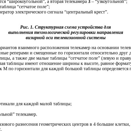
тся “широкоугольной”, а вторая телекамера
3
– “узкоугольной”;
таблица “сетчатое поле”;
ератор электрического сигнала “центральный крест”.
Рис. 1. Структурная схема устройства для
выполнения технологической регулировки направления
визирной оси телевизионной системы
ариантов взаимного расположения телекамер на основании теле
ные реперами и смещенные по горизонтали относительно друг д
лицы, а также две малые таблицы “сетчатое поле” (левую и пр
малая таблицы имеют отношение ширины к высоте, равное форма
ок M по горизонтали для каждой большой таблицы определяется
ертикали для каждой малой таблицы;
ольной” телекамер.
зового разнесения геометрических центров в 4 большие клетки, 
.