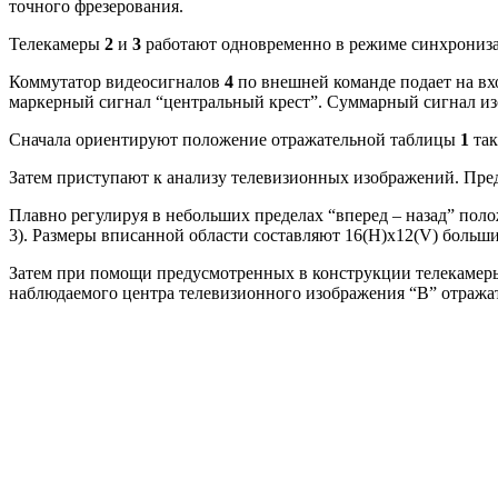
точного фрезерования.
Телекамеры
2
и
3
работают одновременно в режиме синхрониза
Коммутатор видеосигналов
4
по внешней команде подает на вх
маркерный сигнал “центральный крест”. Суммарный сигнал и
Сначала ориентируют положение отражательной таблицы
1
так
Затем приступают к анализу телевизионных изображений. Пре
Плавно регулируя в небольших пределах “вперед – назад” по
3). Размеры вписанной области составляют 16(H)х12(V) больших
Затем при помощи предусмотренных в конструкции телекаме
наблюдаемого центра телевизионного изображения “B” отраж