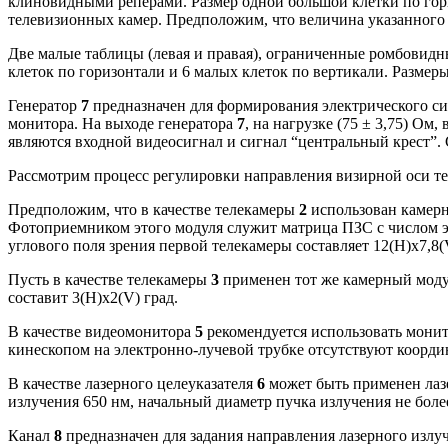
клиновидными реперами. Размер одной большой клетки по гори
телевизионных камер. Предположим, что величина указанного б
Две малые таблицы (левая и правая), ограниченные ромбовидн
клеток по горизонтали и 6 малых клеток по вертикали. Размеры
Генератор
7
предназначен для формирования электрического си
монитора. На выходе генератора
7
, на нагрузке (75 ± 3,75) О
являются входной видеосигнал и сигнал “центральный крест”.
Рассмотрим процесс регулировки направления визирной оси те
Предположим, что в качестве телекамеры
2
использован камерн
Фотоприемником этого модуля служит матрица ПЗС с числом эл
углового поля зрения первой телекамеры составляет 12(H)х7,8(
Пусть в качестве телекамеры
3
применен тот же камерный модул
составит 3(H)х2(V) град.
В качестве видеомонитора
5
рекомендуется использовать монит
кинескопом на электронно-лучевой трубке отсутствуют коорди
В качестве лазерного целеуказателя
6
может быть применен лаз
излучения 650 нм, начальный диаметр пучка излучения не более
Канал
8
предназначен для задания направления лазерного излу