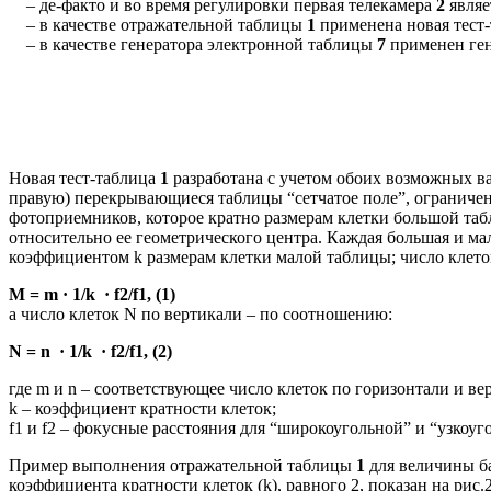
– де-факто и во время регулировки первая телекамера
2
являе
– в качестве отражательной таблицы
1
применена новая тест-
– в качестве генератора электронной таблицы
7
применен ген
Новая тест-таблица
1
разработана с учетом обоих возможных в
правую) перекрывающиеся таблицы “сетчатое поле”, ограничен
фотоприемников, которое кратно размерам клетки большой таб
относительно ее геометрического центра. Каждая большая и 
коэффициентом k размерам клетки малой таблицы; число клет
M = m · 1/k · f2/f1, (1)
а число клеток N по вертикали – по соотношению:
N = n · 1/k · f2/f1, (2)
где m и n – соответствующее число клеток по горизонтали и в
k – коэффициент кратности клеток;
f1 и f2 – фокусные расстояния для “широкоугольной” и “узкоуг
Пример выполнения отражательной таблицы
1
для величины ба
коэффициента кратности клеток (k), равного 2, показан на рис.2