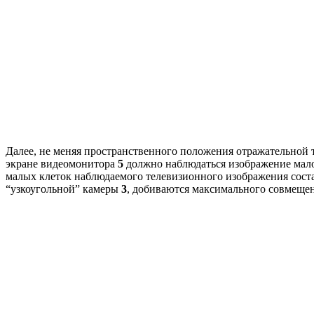
Далее, не меняя пространственного положения отражательной
экране видеомонитора
5
должно наблюдаться изображение малой
малых клеток наблюдаемого телевизионного изображения соста
“узкоугольной” камеры
3
, добиваются максимального совмещен