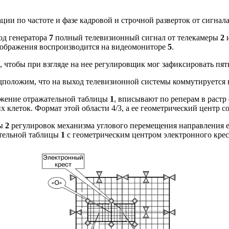
ции по частоте и фазе кадровой и строчной разверток от сигн
од генератора
7
полный телевизионный сигнал от телекамеры
2
и
зображения воспроизводится на видеомониторе
5
.
, чтобы при взгляде на нее регулировщик мог зафиксировать пятн
дположим, что на выход телевизионной системы коммутируется
ложение отражательной таблицы
1
, вписывают по реперам в раст
 клеток. Формат этой области 4/3, а ее геометрический центр с
ры
2
регулировок механизма углового перемещения направления 
ательной таблицы
1
с геометрическим центром электронного крес