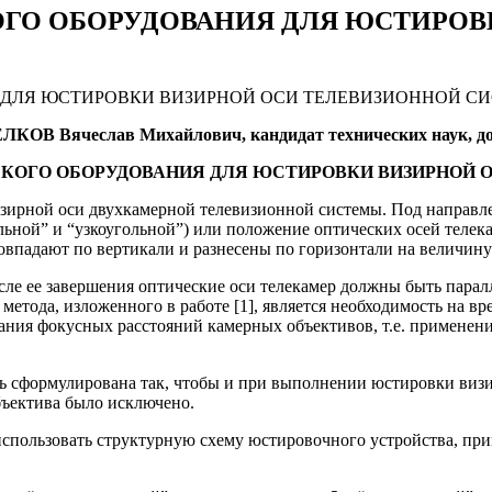
ГО ОБОРУДОВАНИЯ ДЛЯ ЮСТИРОВ
ДЛЯ ЮСТИРОВКИ ВИЗИРНОЙ ОСИ ТЕЛЕВИЗИОННОЙ СИ
КОВ Вячеслав Михайлович, кандидат технических наук, д
КОГО ОБОРУДОВАНИЯ ДЛЯ ЮСТИРОВКИ ВИЗИРНОЙ 
визирной оси двухкамерной телевизионной системы. Под направ
льной” и “узкоугольной”) или положение оптических осей телека
впадают по вертикали и разнесены по горизонтали на величину 
после ее завершения оптические оси телекамер должны быть пар
етода, изложенного в работе [1], является необходимость на в
вания фокусных расстояний камерных объективов, т.е. применен
ть сформулирована так, чтобы и при выполнении юстировки виз
бъектива было исключено.
использовать структурную схему юстировочного устройства, прив