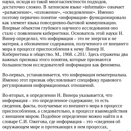
науки, исходя из такой многоаспектности подходов,
достаточно сложно. В латинском языке «informatio» означает
«разъяснение», «изложение», «осведомление». Именно
поэтому первично понятие «информация» функционировало
как элемент языка повседневно-бытовой коммуникации.
Впервые объектом глубокого научного исследования оно
стало с появлением кибернетики. Основатель этой науки Н.
Винер определил, что информация – это не энергия и не
материя, а обозначение содержания, полученного от внешнего
мира в процессе приспособления к нему /Винер Н.
Кибернетика и общество. М., 1968. с.201/. Здесь отражены два
важных признака этого понятия, которые признаются
большинством исследователей информации как феномена.
Во-первых, устанавливается, что информация нематериальна.
Именно этот признак обусловливает специфику правового
регулирования информационных отношений.
Во-вторых, в определении Н. Винера указывается, что
информация – это определенное содержание, то есть
сведения, факты, получаемые из внешнего мира в процессе
приспособления, а следовательно, в процессе взаимодействия
с внешним миром. Подобное определение можно найти и в
словаре С.И. Ожегова, где информация – это «сведения об
окружающем мире и протекающих в нем процессах,