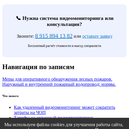
📞 Нужна система видеомониторинга или
консультация?
8 915 894 13 82
Звоните:
или
оставьте заявку
Бесплатный расчёт стоимости и выезд специалиста
Навигация по записям
Меры для оперативного обнаружения лесных пожаров.
Наружный и внутренний пожарный водопровод: нормы.
Что нового
Как удаленный видеомониторинг может сократить
затраты на ЧОП
Тарифы на охранный видеомониторинг
Этапы подключения удаленного видеомониторинга
Мы используем файлы cookies для улучшения работы сайта,
Кому подходит удаленный видеомониторинг?