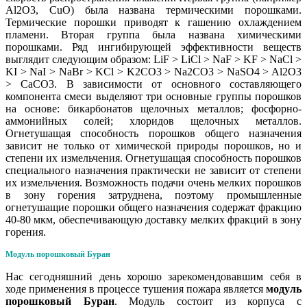
Al2O3, CuO) была названа термическими порошками.
Термические порошки приводят к гашению охлаждением
пламени. Вторая группа была названа химическими
порошками. Ряд ингибирующей эффективности веществ
выглядит следующим образом: LiF > LiCl > NaF > KF > NaCl >
KI > NaI > NaBr > KCl > K2CO3 > Na2CO3 > NaSO4 > Al2O3
> CaCO3. В зависимости от основного составляющего
компонента смеси выделяют три основные группы порошков
на основе: бикарбонатов щелочных металлов; фосфорно-
аммонийных солей; хлоридов щелочных металлов.
Огнетушащая способность порошков общего назначения
зависит не только от химической природы порошков, но и
степени их измельчения. Огнетушащая способность порошков
специального назначения практически не зависит от степени
их измельчения. Возможность подачи очень мелких порошков
в зону горения затруднена, поэтому промышленные
огнетушащие порошки общего назначения содержат фракцию
40-80 мкм, обеспечивающую доставку мелких фракций в зону
горения.
Модуль порошковый Буран
Нас сегодняшний день хорошо зарекомендовавшим себя в
ходе применения в процессе тушения пожара является
модуль
порошковый Буран
. Модуль состоит из корпуса с