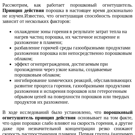
Рассмотрим, как работает порошковый огнетушитель.
Принцип действия
порошка в настоящее время досконально
не изучен.Известно, что огнетушащая способность порошков
зависит от нескольких факторов:
охлаждение зоны горения в результате затрат тепла на
нагрев частиц порошка, их частичное испарение и
разложение в пламени;
разбавление горючей среды газообразными продуктами
разложения порошка или непосредственно порошковым
облаком;
эффект огнепреграждения, достигаемым при
прохождении через узкие каналы, создаваемые
порошковым облаком;
ингибирование химических реакций, обуславливающих
развитие процесса горения, газообразными продуктами
разложения и испарения порошков или гетерогенным
обрывом цепей на поверхности порошков или твердых
продуктов их разложение.
В ходе исследований было установлено, что
порошковый
огнетушитель принцип действия
основывает на том факте,
что одни порошки слабо влияют на скорость горения, а другие
даже при незначительной концентрации резко снижают
скорость распространения пламени. Первая группа (например