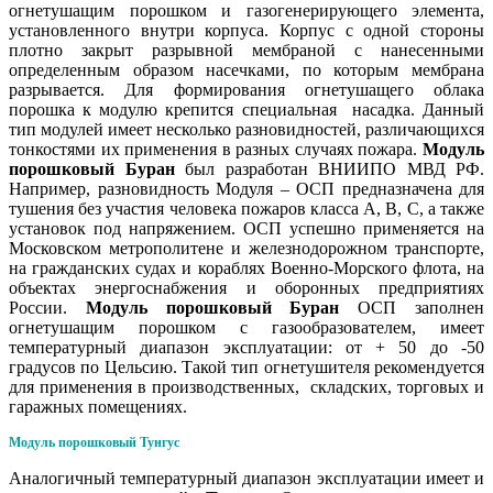
огнетушащим порошком и газогенерирующего элемента,
установленного внутри корпуса. Корпус с одной стороны
плотно закрыт разрывной мембраной с нанесенными
определенным образом насечками, по которым мембрана
разрывается. Для формирования огнетушащего облака
порошка к модулю крепится специальная насадка. Данный
тип модулей имеет несколько разновидностей, различающихся
тонкостями их применения в разных случаях пожара.
Модуль
порошковый Буран
был разработан ВНИИПО МВД РФ.
Например, разновидность Модуля – ОСП предназначена для
тушения без участия человека пожаров класса А, В, С, а также
установок под напряжением. ОСП успешно применяется на
Московском метрополитене и железнодорожном транспорте,
на гражданских судах и кораблях Военно-Морского флота, на
объектах энергоснабжения и оборонных предприятиях
России.
Модуль порошковый Буран
ОСП заполнен
огнетушащим порошком с газообразователем, имеет
температурный диапазон эксплуатации: от + 50 до -50
градусов по Цельсию. Такой тип огнетушителя рекомендуется
для применения в производственных, складских, торговых и
гаражных помещениях.
Модуль порошковый Тунгус
Аналогичный температурный диапазон эксплуатации имеет и