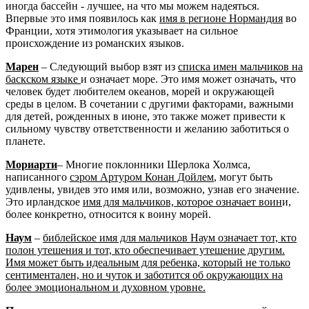
иногда бассейн - лучшее, на что мы можем надеяться.
Впервые это имя появилось как
имя в регионе Нормандия
во
Франции, хотя этимология указывает на сильное
происхождение из романских языков.
Марен
– Следующий выбор взят из
списка имен мальчиков на
баскском языке
и означает море. Это имя может означать, что
человек будет любителем океанов, морей и окружающей
среды в целом. В сочетании с другими факторами, важными
для детей, рожденных в июне, это также может привести к
сильному чувству ответственности и желанию заботиться о
планете.
Мориарти
– Многие поклонники Шерлока Холмса,
написанного
сэром Артуром Конан Дойлем
, могут быть
удивлены, увидев это имя или, возможно, узнав его значение.
Это ирландское
имя для мальчиков, которое означает воин
и,
более конкретно, относится к воину морей.
Наум
–
библейское имя для мальчиков Наум означает тот, кто
полон утешения и тот, кто обеспечивает утешение другим.
Имя может быть идеальным для ребенка, который не только
сентиментален, но и чуток и заботится об окружающих на
более эмоциональном и духовном уровне.