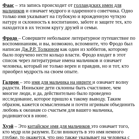
Фаас
– эта запись происходит от
голландских имен для
мальчиков
и означает мудрого и одаренного советчика. Одно
только имя указывает на глубокую и врожденную чуткую
натуру и склонность к воспитанию, заботе и защите тех, кто
находится в их тесном кругу друзей и семьи.
Фродо
– Совершите небольшое литературное путешествие по
воспоминаниям, и вы, возможно, вспомните, что Фродо был
написан
Дж.Р.Р. Толкином
как один из хоббитов, которому
было поручено нести кольцо власти. Фродо входит в этот
список через литературные имена мальчиков и означает
человека, который не только верен и правдив, но и тот, кто
приобрел мудрость на своем опыте.
Галрон
– это
имя для мальчика на иврите
и означает волну
радости. Июньские дети склонны быть счастливее, чем
многие люди, и да, действительно было проведено
исследование, которое пришло к такому выводу. Таким
образом, кажется осмысленным и почти игривым объединить
любовь к океанам со счастьем для вашего мальчика,
родившегося в июне.
Хуэй
– Это
китайское имя для мальчиков
это означает того,
кто мудр или разумен. Если вникнуть в это имя немного
глубже, то окажется, что оно также указывает на человека с