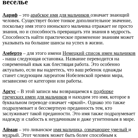
веселье
Аариф
– это
арабское имя для мальчиков
означает знающий
человек. Существует более тонкое дополнительное значение,
поскольку имя этого июньского мальчика отражает не просто
знания, но и способность превращать эти знания в мудрость.
Способность найти практическое применение знаниям может
указывать на большие шансы на успех в жизни.
Амберто
– для этого имени
Немецкий список имен мальчиков
- наша следующая остановка. Название переводится на
современный язык как блестящая работа. Это особенно
актуально, если вы надеетесь, что ваш ребенок однажды
станет следующим лауреатом Нобелевской премии мира,
независимо от категории или работы.
Аргус
– В этой записи мы возвращаемся к
подборке
греческих имен для мальчиков
и находим это имя, которое в
буквальном переводе означает «яркий». Однако это также
подразумевает и бессмертную преданность тем, кто
заслуживает такой преданности. Это имя также подразумевает
надежду и слабость к неудачникам и даже угнетенным в мире.
Айман
– это ливанское
имя мальчика, означающее умелый
и
мудрый. Этот человек может быть более способным к