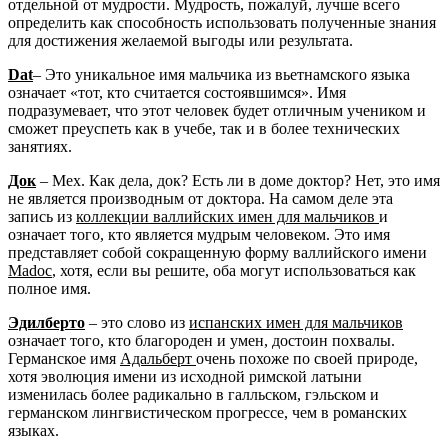
отдельной от мудрости. Мудрость, пожалуй, лучше всего
определить как способность использовать полученные знания
для достижения желаемой выгоды или результата.
Dat
– Это уникальное имя мальчика из вьетнамского языка
означает «тот, кто считается состоявшимся». Имя
подразумевает, что этот человек будет отличным учеником и
сможет преуспеть как в учебе, так и в более технических
занятиях.
Док
– Мех. Как дела, док? Есть ли в доме доктор? Нет, это имя
не является производным от доктора. На самом деле эта
запись из
коллекции валлийских имен для мальчиков
и
означает того, кто является мудрым человеком. Это имя
представляет собой сокращенную форму валлийского имени
Madoc
, хотя, если вы решите, оба могут использоваться как
полное имя.
Эдилберто
– это слово из
испанских имен для мальчиков
означает того, кто благороден и умен, достоин похвалы.
Германское имя
Адальберт
очень похоже по своей природе,
хотя эволюция имени из исходной римской латыни
изменилась более радикально в галльском, гэльском и
германском лингвистическом прогрессе, чем в романских
языках.