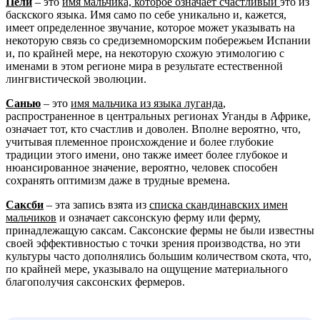
Пели
– это
имя мальчика, которое означает счастливый
это из
баскского языка. Имя само по себе уникально и, кажется,
имеет определенное звучание, которое может указывать на
некоторую связь со средиземноморским побережьем Испании
и, по крайней мере, на некоторую схожую этимологию с
именами в этом регионе мира в результате естественной
лингвистической эволюции.
Санью
– это
имя мальчика из языка луганда
,
распространенное в центральных регионах Уганды в Африке,
означает тот, кто счастлив и доволен. Вполне вероятно, что,
учитывая племенное происхождение и более глубокие
традиции этого имени, оно также имеет более глубокое и
нюансированное значение, вероятно, человек способен
сохранять оптимизм даже в трудные времена.
Саксби
– эта запись взята из
списка скандинавских имен
мальчиков
и означает саксонскую ферму или ферму,
принадлежащую саксам. Саксонские фермы не были известны
своей эффективностью с точки зрения производства, но эти
культуры часто дополнялись большим количеством скота, что,
по крайней мере, указывало на ощущение материального
благополучия саксонских фермеров.