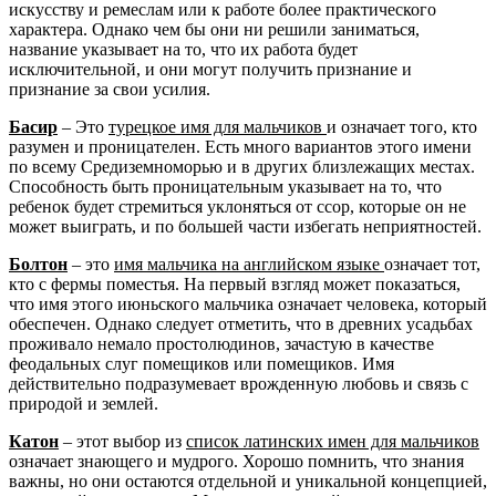
искусству и ремеслам или к работе более практического
характера. Однако чем бы они ни решили заниматься,
название указывает на то, что их работа будет
исключительной, и они могут получить признание и
признание за свои усилия.
Басир
– Это
турецкое имя для мальчиков
и означает того, кто
разумен и проницателен. Есть много вариантов этого имени
по всему Средиземноморью и в других близлежащих местах.
Способность быть проницательным указывает на то, что
ребенок будет стремиться уклоняться от ссор, которые он не
может выиграть, и по большей части избегать неприятностей.
Болтон
– это
имя мальчика на английском языке
означает тот,
кто с фермы поместья. На первый взгляд может показаться,
что имя этого июньского мальчика означает человека, который
обеспечен. Однако следует отметить, что в древних усадьбах
проживало немало простолюдинов, зачастую в качестве
феодальных слуг помещиков или помещиков. Имя
действительно подразумевает врожденную любовь и связь с
природой и землей.
Катон
– этот выбор из
список латинских имен для мальчиков
означает знающего и мудрого. Хорошо помнить, что знания
важны, но они остаются отдельной и уникальной концепцией,