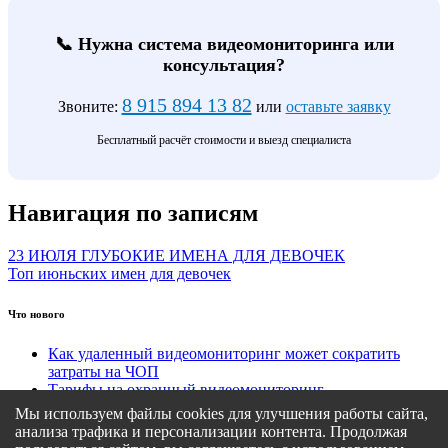
📞 Нужна система видеомониторинга или
консультация?
8 915 894 13 82
Звоните:
или
оставьте заявку
Бесплатный расчёт стоимости и выезд специалиста
Навигация по записям
23 ИЮЛЯ ГЛУБОКИЕ ИМЕНА ДЛЯ ДЕВОЧЕК
Топ июньских имен для девочек
Что нового
Как удаленный видеомониторинг может сократить
затраты на ЧОП
Тарифы на охранный видеомониторинг
Этапы подключения удаленного видеомониторинга
Мы используем файлы cookies для улучшения работы сайта,
Кому подходит удаленный видеомониторинг?
анализа трафика и персонализации контента. Продолжая
Какие задачи решает удаленный видеомониторинг