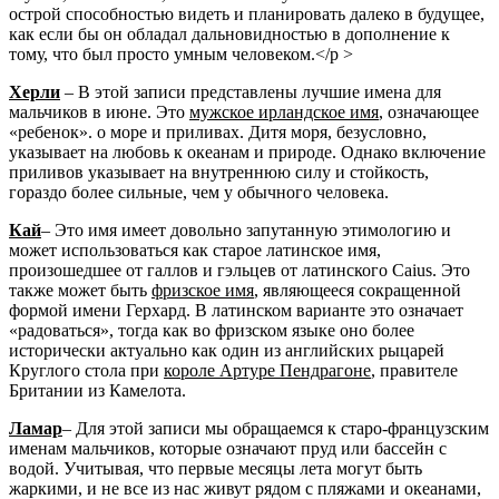
острой способностью видеть и планировать далеко в будущее,
как если бы он обладал дальновидностью в дополнение к
тому, что был просто умным человеком.</p >
Херли
– В этой записи представлены лучшие имена для
мальчиков в июне. Это
мужское ирландское имя
, означающее
«ребенок». о море и приливах. Дитя моря, безусловно,
указывает на любовь к океанам и природе. Однако включение
приливов указывает на внутреннюю силу и стойкость,
гораздо более сильные, чем у обычного человека.
Кай
– Это имя имеет довольно запутанную этимологию и
может использоваться как старое латинское имя,
произошедшее от галлов и гэльцев от латинского Caius. Это
также может быть
фризское имя
, являющееся сокращенной
формой имени Герхард. В латинском варианте это означает
«радоваться», тогда как во фризском языке оно более
исторически актуально как один из английских рыцарей
Круглого стола при
короле Артуре Пендрагоне
, правителе
Британии из Камелота.
Ламар
– Для этой записи мы обращаемся к старо-французским
именам мальчиков, которые означают пруд или бассейн с
водой. Учитывая, что первые месяцы лета могут быть
жаркими, и не все из нас живут рядом с пляжами и океанами,