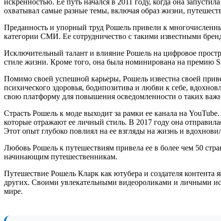
искренностью. Ее путь начался в 2011 году, когда она запусти
охватывал самые разные темы, включая образ жизни, путешест
Преданность и упорный труд Рошель привели к многочисленным
категории СМИ. Ее сотрудничество с такими известными бренда
Исключительный талант и влияние Рошель на цифровое простр
стиле жизни. Кроме того, она была номинирована на премию S
Помимо своей успешной карьеры, Рошель известна своей прив
психического здоровья, бодипозитива и любви к себе, вдохно
свою платформу для повышения осведомленности о таких важны
Страсть Рошель к моде выходит за рамки ее канала на YouTube.
которые отражают ее личный стиль. В 2017 году она отправила
Этот опыт глубоко повлиял на ее взгляды на жизнь и вдохнови
Любовь Рошель к путешествиям привела ее в более чем 50 стра
начинающим путешественникам.
Путешествие Рошель Кларк как ютубера и создателя контента 
других. Своими увлекательными видеороликами и личными ист
мире.