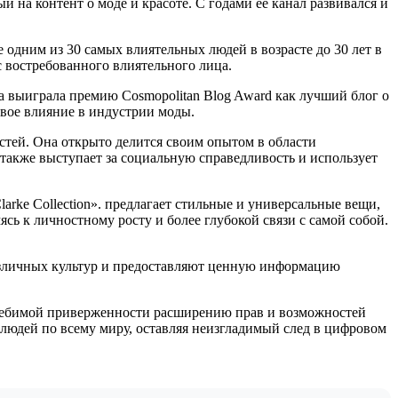
й на контент о моде и красоте. С годами ее канал развивался и
одним из 30 самых влиятельных людей в возрасте до 30 лет в
с востребованного влиятельного лица.
 выиграла премию Cosmopolitan Blog Award как лучший блог о
свое влияние в индустрии моды.
тей. Она открыто делится своим опытом в области
также выступает за социальную справедливость и использует
larke Collection». предлагает стильные и универсальные вещи,
сь к личностному росту и более глубокой связи с самой собой.
 различных культур и предоставляют ценную информацию
колебимой приверженности расширению прав и возможностей
юдей по всему миру, оставляя неизгладимый след в цифровом