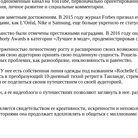
ла одноименный канал на YouTube, первоначально ориентированны
вия, личное развитие и социальные комментарии.
 заметным достижениям. В 2015 году журнал Forbes признал ее 
ми, как L’Oréal, Nike и Samsung, еще больше укрепило ее стату
анство были отмечены престижными наградами. В 2016 году она
horty Awards в категории «Лучшее в моде», продемонстрировав 
ерженностью личностному росту и расширению своих возможнос
вляя свою аудиторию принять свою подлинную сущность. Рошель 
х проблемах, как разнообразие, инклюзивность и равенство.
 У нее есть собственная линия одежды под названием «Rochelle C
сь в преобразующий 10-дневный тихий ретрит в Таиланде, стремя
л ее поделиться своим путешествием со своей аудиторией.
н, а ее видеоблоги о путешествиях позволяют заглянуть в нее.
является свидетельством ее креативности, искренности и непо
ориями она продолжает вдохновлять и общаться с миллионами л