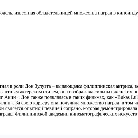
одель, известная обладательницей множества наград в киноинду
ная в роли Дон Зулуэта – выдающаяся филиппинская актриса, ве
легантным актерским стилем, она изображала сильных женских п
инг Акин». Дон также появлялась в таких фильмах, как «Bukas Lul
алин». За свою карьеру она получила множество наград, в том 
является опытной певицей сопрано, которая демонстрировала св
 награды Филиппинской академии кинематографических искусств