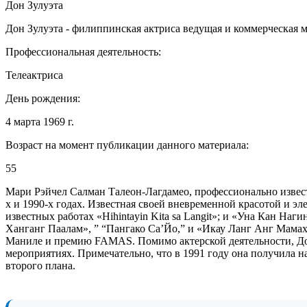
Дон Зулуэта
Дон Зулуэта - филиппинская актриса ведущая и коммерческая м
Профессиональная деятельность:
Телеактриса
День рождения:
4 марта 1969 г.
Возраст на момент публикации данного материала:
55
Мари Рэйчел Салман Талеон-Лагдамео, профессионально извест
х и 1990-х годах. Известная своей вневременной красотой и э
известных работах «Hihintayin Kita sa Langit»; и «Уна Кан Наг
Ханганг Паалам», ” “Пангако Са’Йо,” и «Икау Ланг Анг Мамах
Маниле и премию FAMAS. Помимо актерской деятельности, Дон 
мероприятиях. Примечательно, что в 1991 году она получила
второго плана.