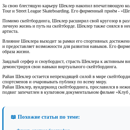
За свою блестящую карьеру Шеклер накопил впечатляющую кол
Tour и Street League Skateboarding. Его фирменный приём - «
Помимо скейтбординга, Шеклер расширил свой кругозор в разл
личную жизнь и путь на скейтборде. Шеклер также снялся в не
артиста.
Влияние Шеклера выходит за рамки его спортивных достижени
и предоставляет возможности для развития навыков. Его фирме
образа жизни.
Заядлый серфер и сноубордист, страсть Шеклера к активным вида
демонстрируя свои навыки виртуального скейтбординга.
Райан Шеклер остается непреходящей силой в мире скейтборди
спортсменов и очаровывать публику по всему миру.
Райан Шеклер, вундеркинд скейтбординга, прославился в нежн
подвиг запечатлен в культовом документальном фильме «Клуб д
📖 Похожие статьи по теме: