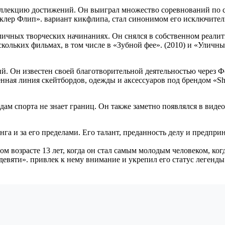
лекцию достижений. Он выиграл множество соревнований по ск
Шеклер Флип». вариант кикфлипа, стал синонимом его исключител
ичных творческих начинаниях. Он снялся в собственном реалити
скольких фильмах, в том числе в «Зубной фее». (2010) и «Уличн
й. Он известен своей благотворительной деятельностью через 
нная линия скейтбордов, одежды и аксессуаров под брендом «She
м спорта не знает границ. Он также заметно появлялся в видеоиг
нга и за его пределами. Его талант, преданность делу и предп
ом возрасте 13 лет, когда он стал самым молодым человеком, к
евяти». привлек к нему внимание и укрепил его статус легенды