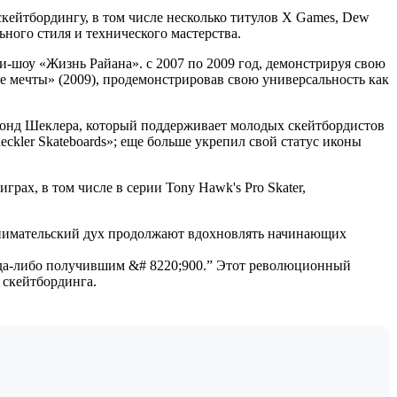
ейтбордингу, в том числе несколько титулов X Games, Dew
ьного стиля и технического мастерства.
-шоу «Жизнь Райана». с 2007 по 2009 год, демонстрируя свою
ые мечты» (2009), продемонстрировав свою универсальность как
Фонд Шеклера, который поддерживает молодых скейтбордистов
ckler Skateboards»; еще больше укрепил свой статус иконы
рах, в том числе в серии Tony Hawk's Pro Skater,
ринимательский дух продолжают вдохновлять начинающих
огда-либо получившим &# 8220;900.” Этот революционный
 скейтбординга.