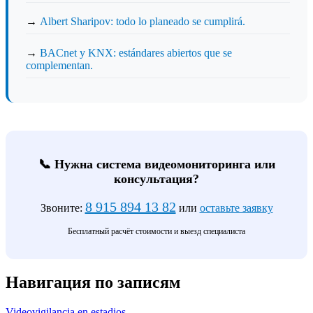
→
Albert Sharipov: todo lo planeado se cumplirá.
→
BACnet y KNX: estándares abiertos que se
complementan.
📞 Нужна система видеомониторинга или
консультация?
8 915 894 13 82
Звоните:
или
оставьте заявку
Бесплатный расчёт стоимости и выезд специалиста
Навигация по записям
Videovigilancia en estadios.