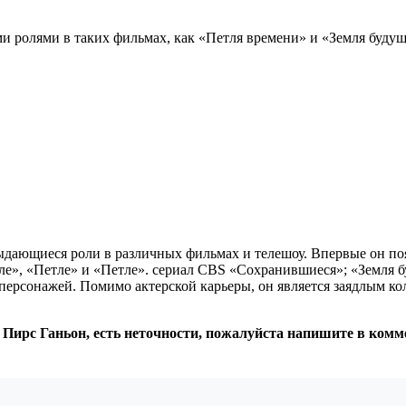
ми ролями в таких фильмах, как «Петля времени» и «Земля буду
ыдающиеся роли в различных фильмах и телешоу. Впервые он поя
ле», «Петле» и «Петле». сериал CBS «Сохранившиеся»; «Земля буд
ь персонажей. Помимо актерской карьеры, он является заядлым к
 Пирс Ганьон, есть неточности, пожалуйста напишите в комм