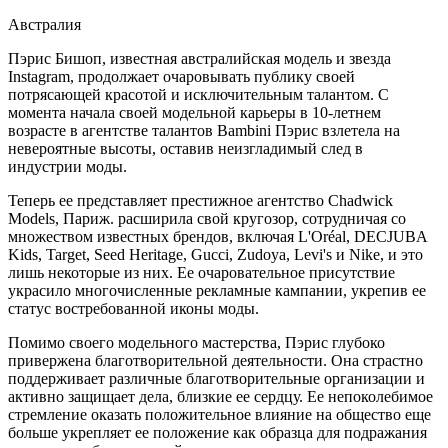
Австралия
Пэрис Бишоп, известная австралийская модель и звезда
Instagram, продолжает очаровывать публику своей
потрясающей красотой и исключительным талантом. С
момента начала своей модельной карьеры в 10-летнем
возрасте в агентстве талантов Bambini Пэрис взлетела на
невероятные высоты, оставив неизгладимый след в
индустрии моды.
Теперь ее представляет престижное агентство Chadwick
Models, Париж. расширила свой кругозор, сотрудничая со
множеством известных брендов, включая L'Oréal, DECJUBA
Kids, Target, Seed Heritage, Gucci, Zudoya, Levi's и Nike, и это
лишь некоторые из них. Ее очаровательное присутствие
украсило многочисленные рекламные кампании, укрепив ее
статус востребованной иконы моды.
Помимо своего модельного мастерства, Пэрис глубоко
привержена благотворительной деятельности. Она страстно
поддерживает различные благотворительные организации и
активно защищает дела, близкие ее сердцу. Ее непоколебимое
стремление оказать положительное влияние на общество еще
больше укрепляет ее положение как образца для подражания