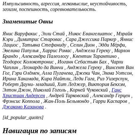
Импульсивность, агрессия, легкомыслие, неустойчивость,
эгоизм, поспешность, соревновательность.
Знаменитые Овны
Янис Варуфакис , Элли Стай , Никос Евангелиатос , Мэрайя
Кэри , Димитрис Старовас , Сара Джессика Паркер , Яннис
Лациос , Татьяна Стефаниду , Селин Дион , Эдди Мёрфи,
Эвелина Папулья , Харрис Ромас , Анджела Гереку , Марлон
Брандо , Александра Палеологу , Квентин Тарантино ,
Теодорос Колокотронис , Иоганн Себастьян Бах , Чарли
Чаплин , Леонардо да Винчи , Анджела Гереку , Винсент Ван
Гог, Гэри Олдмен, Алла Пугачева, Джеки Чан, Эмма Уотсон,
Ирина Хакамада, Кира Найтли, Леди Гага, Риз Уизерспун,
Роберт Дауни- младший, Хит Леджер, Виктория Бекхэм,
Элтон Джон, Николай Гоголь , Корней Чуковский ,
Ганс
Христиан Андерсен
, Андрей Тарковский , Александр Герцен ,
Фрэнсис Коппола , Жан-Поль Бельмондо , Гарри Каспаров ,
Джакомо Казанова
.
[id_popular_quotes]
Навигация по записям