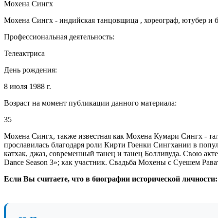
Мохена Сингх
Мохена Сингх - индийская танцовщица , хореограф, ютубер и бы
Профессиональная деятельность:
Телеактриса
День рождения:
8 июля 1988 г.
Возраст на момент публикации данного материала:
35
Мохена Сингх, также известная как Мохена Кумари Сингх - тал
прославилась благодаря роли Кирти Гоенки Сингхании в попул
катхак, джаз, современный танец и танец Болливуда. Свою актер
Dance Season 3»; как участник. Свадьба Мохены с Суешем Рав
Если Вы считаете, что в биографии исторической личности