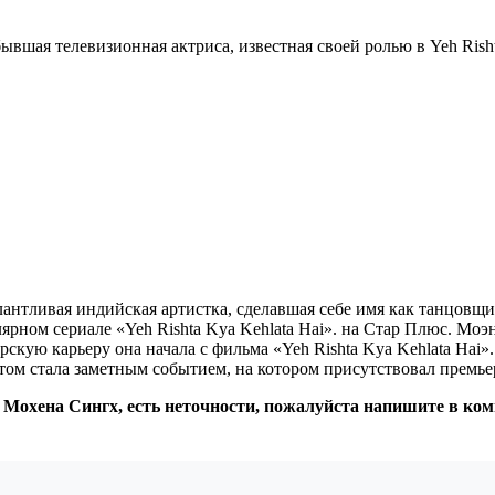
вшая телевизионная актриса, известная своей ролью в Yeh Risht
антливая индийская артистка, сделавшая себе имя как танцовщи
ярном сериале «Yeh Rishta Kya Kehlata Hai». на Стар Плюс. Мо
скую карьеру она начала с фильма «Yeh Rishta Kya Kehlata Hai». 
атом стала заметным событием, на котором присутствовал премь
: Мохена Сингх, есть неточности, пожалуйста напишите в ко