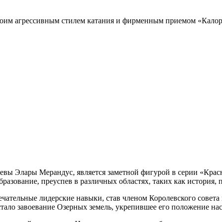
своим агрессивным стилем катания и фирменным приемом «Кало
левы Элары Мерандус, является заметной фигурой в серии «Кра
азование, преуспев в различных областях, таких как история, п
чательные лидерские навыки, став членом Королевского совета
ало завоевание Озерных земель, укрепившее его положение нас