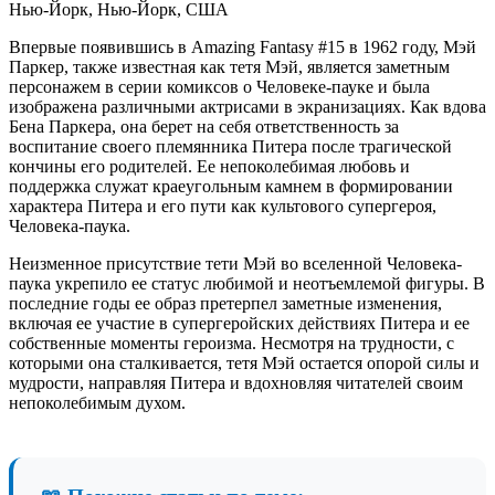
Нью-Йорк, Нью-Йорк, США
Впервые появившись в Amazing Fantasy #15 в 1962 году, Мэй
Паркер, также известная как тетя Мэй, является заметным
персонажем в серии комиксов о Человеке-пауке и была
изображена различными актрисами в экранизациях. Как вдова
Бена Паркера, она берет на себя ответственность за
воспитание своего племянника Питера после трагической
кончины его родителей. Ее непоколебимая любовь и
поддержка служат краеугольным камнем в формировании
характера Питера и его пути как культового супергероя,
Человека-паука.
Неизменное присутствие тети Мэй во вселенной Человека-
паука укрепило ее статус любимой и неотъемлемой фигуры. В
последние годы ее образ претерпел заметные изменения,
включая ее участие в супергеройских действиях Питера и ее
собственные моменты героизма. Несмотря на трудности, с
которыми она сталкивается, тетя Мэй остается опорой силы и
мудрости, направляя Питера и вдохновляя читателей своим
непоколебимым духом.