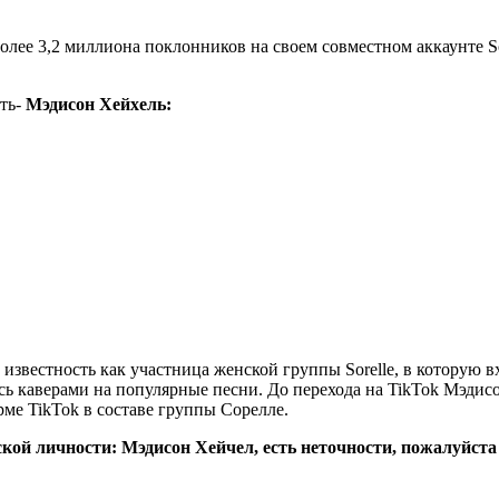
более 3,2 миллиона поклонников на своем совместном аккаунте S
сть-
Мэдисон Хейхель:
 известность как участница женской группы Sorelle, в которую вх
ясь каверами на популярные песни. До перехода на TikTok Мэдис
ме TikTok в составе группы Сорелле.
ской личности: Мэдисон Хейчел, есть неточности, пожалуйст