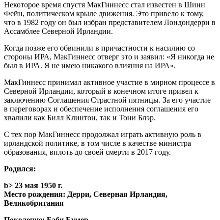
Некоторое время спустя МакГиннесс стал известен в Шинн
Фейн, политическом крыле движения. Это привело к тому,
что в 1982 году он был избран представителем Лондондерри в
Ассамблее Северной Ирландии.
Когда позже его обвинили в причастности к насилию со
стороны ИРА, МакГиннесс отверг это и заявил: «Я никогда не
был в ИРА. Я не имею никакого влияния на ИРА».
МакГиннесс принимал активное участие в мирном процессе в
Северной Ирландии, который в конечном итоге привел к
заключению Соглашения Страстной пятницы. За его участие
в переговорах и обеспечение исполнения соглашения его
хвалили как Билл Клинтон, так и Тони Блэр.
С тех пор МакГиннесс продолжал играть активную роль в
ирландской политике, в том числе в качестве министра
образования, вплоть до своей смерти в 2017 году.
Родился:
b> 23 мая 1950 г.
Место рождения:
Дерри, Северная Ирландия,
Великобритания
Поколение:
Бэби Бумер